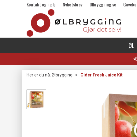
Kontakt og hjelp
Nyhetsbrev
Olbryggning.se
Gaveko
ØL
Her er du nå:
Ølbrygging
>
Cider Fresh Juice Kit