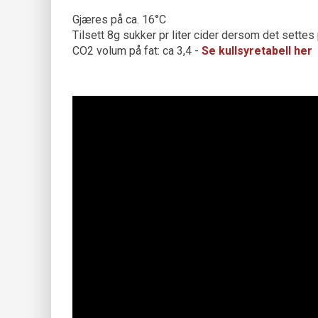
Gjæres på ca. 16°C
Tilsett 8g sukker pr liter cider dersom det settes
CO2 volum på fat: ca 3,4 -
Se kullsyretabell her