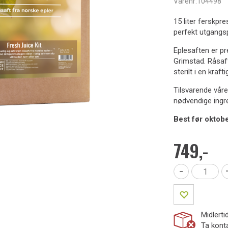
Varenr:
104498
15 liter ferskpr
perfekt utgangsp
Eplesaften er p
Grimstad. Råsaft
sterilt i en kraft
Tilsvarende vår
nødvendige ingred
Best før oktob
749,-
-
Midlerti
Ta konta