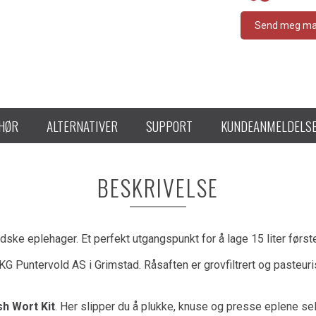
Send meg mail
EHØR
ALTERNATIVER
SUPPORT
KUNDEANMELDELS
BESKRIVELSE
dske eplehager. Et perfekt utgangspunkt for å lage 15 liter førs
 Puntervold AS i Grimstad. Råsaften er grovfiltrert og pasteuris
sh Wort Kit
. Her slipper du å plukke, knuse og presse eplene sel