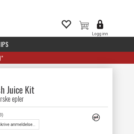
Logg inn
IPS
)*
h Juice Kit
rske epler
3)
skrive anmeldelse...