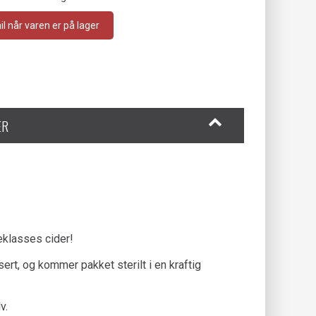
 når varen er på lager
ER
teklasses cider!
ert, og kommer pakket sterilt i en kraftig
v.