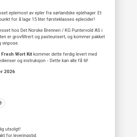
esset eplemost av epler fra sørlandske eplehager. Et
unkt for å lage 15 liter førsteklasses eplecider!
resset hos Det Norske Brenneri / KG Puntervold AS i
en er grovfiltrert og pasteurisert, og kommer pakket
ig vinpose.
e
Fresh Wort Kit
kommer dette ferdig levert med
ienser og instruksjon - Dette kan alle få til!
er 2026
+
dig utsolgt!
kt for leveringstid.