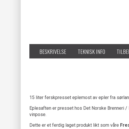
BESKRIVELSE
TEKNISK INFO
TILB
15 liter ferskpresset eplemost av epler fra sørlan
Eplesaften er presset hos Det Norske Brenneri / KG
vinpose.
Dette er et ferdig laget produkt likt som våre
Fre