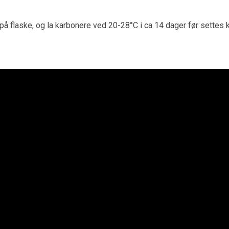
 på flaske, og la karbonere ved 20-28°C i ca 14 dager før settes k