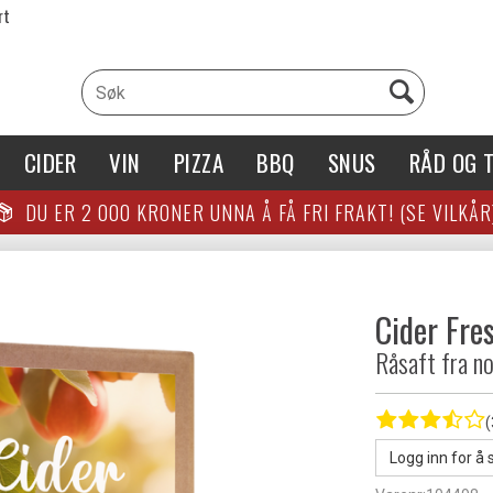
rt
CIDER
VIN
PIZZA
BBQ
SNUS
RÅD OG T
DU ER
2 000
KRONER UNNA Å FÅ FRI FRAKT! (SE VILKÅR
Cider Fres
Råsaft fra no
(
Logg inn for å 