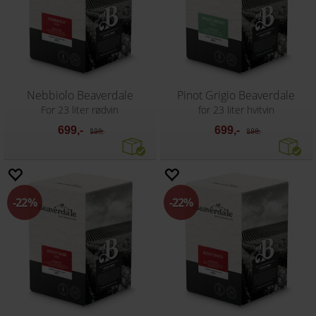
Nebbiolo Beaverdale
Pinot Grigio Beaverdale
For 23 liter rødvin
for 23 liter hvitvin
699,-
699,-
899,-
899,-
22%
22%