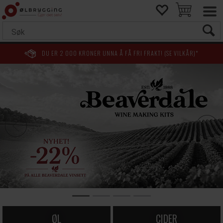
DU ER
2 000
KRONER UNNA Å FÅ FRI FRAKT! (SE VILKÅR)*
ØL
CIDER