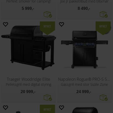
Perfekt smoker for camping!
Joe Jr pakketilbud med tilbehør
5 999,-
8 490,-
Traeger Woodridge Elite
Napoleon Rogue® PRO-S 525, matt svart
Pelletsgrill med digital styring
Gassgrill med stor Sizzle Zone
20 999,-
24 999,-