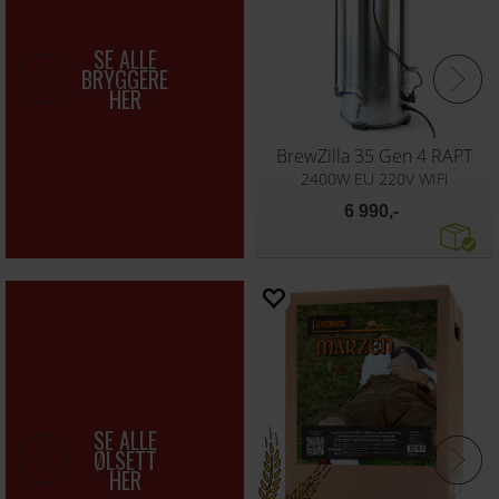
BrewZilla 65 Gen 4 RAPT
BrewZilla 35 Gen 3.1.1
3500W EU 220V WIFI
35 liter bryggekjele
9 490,-
5 490,-