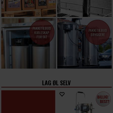
PAKKETILBUD
PAKKETILBUD
KJØLESKAP
BRYGGERE
FOR FAT
LAG ØL SELV