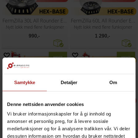
FermZilla 30L All Rounder Easy-Grip
FermZilla 60L All Rounder Easy-Grip
Nytt lokk med flere funksjoner
Nytt lokk med flere funksjoner
990,-
1 290,-
Samtykke
Detaljer
Om
Denne nettsiden anvender cookies
Vi bruker informasjonskapsler for å gi innhold og
annonser et personlig preg, for å levere sosiale
FermZilla 27L Tri-conical EasyGrip Start
FermZilla 55L Tri-conical EasyGrip Start
Nytt lokk med flere funksjoner
Nytt lokk med flere funksjoner
mediefunksjoner og for å analysere trafikken vår. Vi deler
dessuten informasjon om hvordan du bruker nettstedet
1 590,-
1 890,-