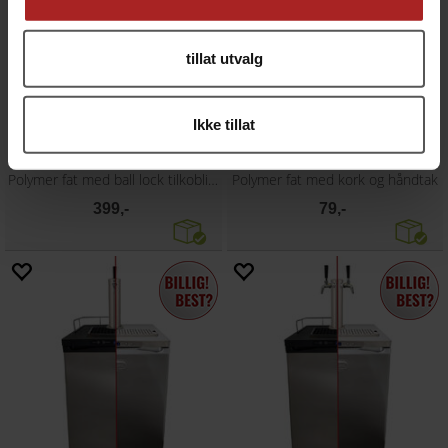
tillat utvalg
Ikke tillat
Oxebar 20L Amber PET Keg
Oxebar 4L mini keg
Polymer fat med ball lock tilkoblinger
Polymer fat med kork og håndtak
399,-
79,-