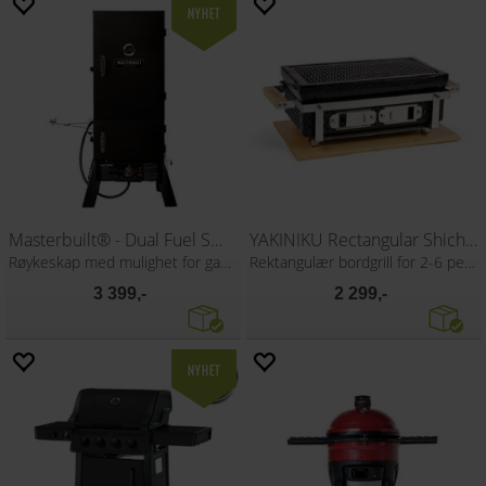
Masterbuilt® - Dual Fuel Smoker
YAKINIKU Rectangular Shichirin
Røykeskap med mulighet for gass og kull
Rektangulær bordgrill for 2-6 personer
3 399,-
2 299,-