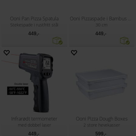
Ooni Pan Pizza Spatula
Ooni Pizzaspade i Bambus 30 cm
Stekespade i rustfritt stål
30 cm
449,-
449,-
Infrarødt termometer
Ooni Pizza Dough Boxes
med dobbel laser
2 store hevekasser
449,-
599,-