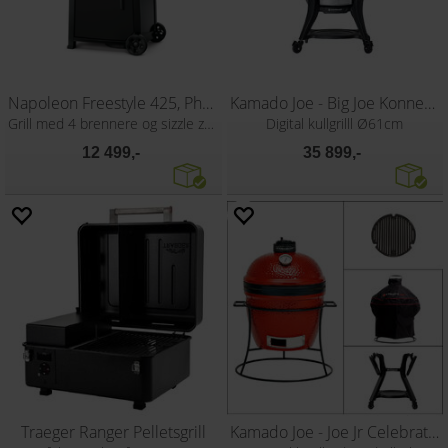
Napoleon Freestyle 425, Phantom
Kamado Joe - Big Joe Konnected Joe
Grill med 4 brennere og sizzle zone
Digital kullgrilll Ø61cm
12 499,-
35 899,-
Traeger Ranger Pelletsgrill
Kamado Joe - Joe Jr Celebration Pack