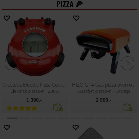
PIZZA 🍕
HIZO G14 Gas pizza oven black
Effeuno N3 2,1kw Pizzaovn
Gassfyrt pizzaovn - sort
34 cm pizza, 500°C,
2 990,-
8 290,-