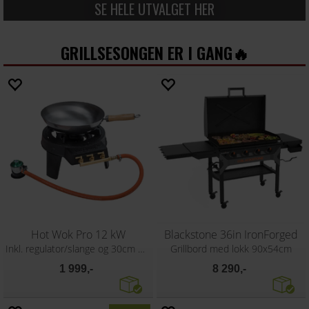
SE HELE UTVALGET HER
GRILLSESONGEN ER I GANG🔥
Hot Wok Pro 12 kW
Blackstone 36in IronForged
Inkl. regulator/slange og 30cm wokpanne
Grillbord med lokk 90x54cm
1 999,-
8 290,-