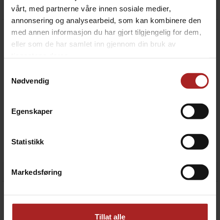
vårt, med partnerne våre innen sosiale medier,
annonsering og analysearbeid, som kan kombinere den
med annen informasjon du har gjort tilgjengelig for dem,
eller som de har samlet inn gjennom din bruk av
tjenestene deres.
Samtykkevalg
Nødvendig
Egenskaper
Corneliusfat 19 liter
Corneliusfat 9 liter
Statistikk
Kvalitetsfat fra Kegland
Kvalitetsfat fra Kegland
1 290,-
1 190,-
Markedsføring
Tillat alle