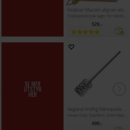
Kölsch allgrain ølsett
Bella Sera Italian Pilsner Allgrain Ølse
Klassisk tysk ale fra Köln
Lys, lett og forførende frisk!
419,-
419,-
Hydrometer for øl, vin og cider
FermZilla 30L Flat Bottom Fermenter
måleområde SG 0.980 - 1.150
med kran, gjærlås og termometer
79,-
449,-