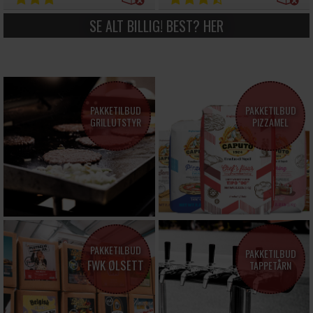
SE ALT BILLIG! BEST? HER
PAKKETILBUD
PAKKETILBUD
GRILLUTSTYR
PIZZAMEL
PAKKETILBUD
PAKKETILBUD
FWK ØLSETT
TAPPETÅRN