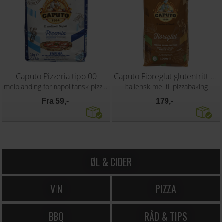
Caputo Pizzeria tipo 00
Caputo Fioreglut glutenfritt mel 1 kg
melblanding for napolitansk pizzabunn
Italiensk mel til pizzabaking
Fra 59,-
179,-
ØL & CIDER
VIN
PIZZA
BBQ
RÅD & TIPS