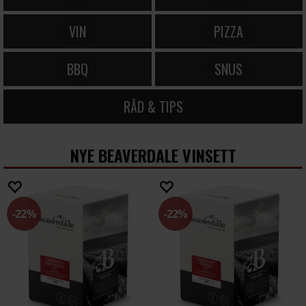
VIN
PIZZA
BBQ
SNUS
RÅD & TIPS
NYE BEAVERDALE VINSETT
22%
22%