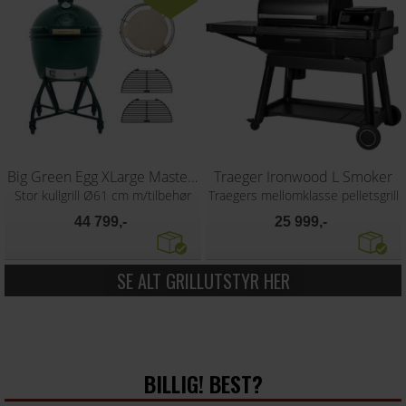
Big Green Egg XLarge Master Set
Traeger Ironwood L Smoker
Stor kullgrill Ø61 cm m/tilbehør
Traegers mellomklasse pelletsgrill
44 799,-
25 999,-
SE ALT GRILLUTSTYR HER
BILLIG! BEST?