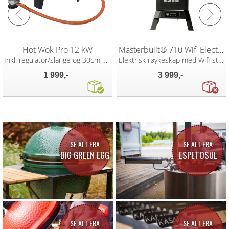
Hot Wok Pro 12 kW
Masterbuilt® 710 Wifi Electrical Smoker
Inkl. regulator/slange og 30cm wokpanne
Elektrisk røykeskap med Wifi-styring
1 999,-
3 999,-
SE ALT FRA
SE ALT FRA
BIG GREEN EGG
ESPETOSUL
SE ALT FRA
SE ALT FRA