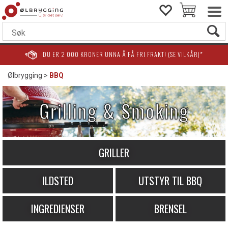
DU ER
2 000
KRONER UNNA Å FÅ FRI FRAKT! (SE VILKÅR)*
Ølbrygging
>
BBQ
Grilling & Smoking
GRILLER
ILDSTED
UTSTYR TIL BBQ
INGREDIENSER
BRENSEL