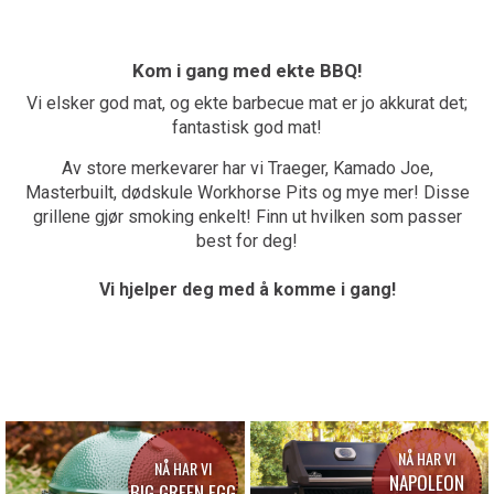
Kom i gang med ekte BBQ!
Vi elsker god mat, og ekte barbecue mat er jo akkurat det;
fantastisk god mat!
Av store merkevarer har vi Traeger, Kamado Joe,
Masterbuilt, dødskule Workhorse Pits og mye mer! Disse
grillene gjør smoking enkelt! Finn ut hvilken som passer
best for deg!
Vi hjelper deg med å komme i gang!
NÅ HAR VI
NÅ HAR VI
NAPOLEON
BIG GREEN EGG