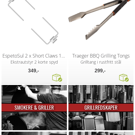
EspetoSul 2 x Short Claws 12cm
Traeger BBQ Grilling Tongs
Ekstrautstyr 2 korte spyd
Grilltang i rustfritt stål
349,-
299,-
SMOKERE & GRILLER
GRILLREDSKAPER