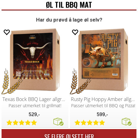
ØL TIL BBQ MAT
Har du prøvd å lage øl selv?
Texas Bock BBQ Lager allgrain ølsett
Rusty Pig Hoppy Amber allgrain ølsett
Passer utmerket til grillmat!
Passer utmerket til BBQ og Pizza!
529,-
599,-
SE FLERE ØLSETT HER