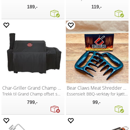
189,-
119,-
Char-Griller Grand Champ Cover
Bear Claws Meat Shredder & Pork Puller
Trekk til Grand Champ offset smoker
Essensielt BBQ-verktøy for kjøttriving
799,-
99,-