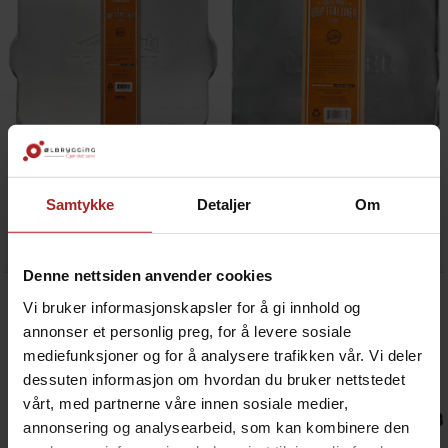
Drip Tray Liner 5 pack PRO 575/22
Drip Tray Liner 5 pack Ranger
Fettoppsamler brett
Fettoppsamler brett
Samtykke
Detaljer
Om
179,-
119,-
Denne nettsiden anvender cookies
Vi bruker informasjonskapsler for å gi innhold og
annonser et personlig preg, for å levere sosiale
mediefunksjoner og for å analysere trafikken vår. Vi deler
dessuten informasjon om hvordan du bruker nettstedet
vårt, med partnerne våre innen sosiale medier,
annonsering og analysearbeid, som kan kombinere den