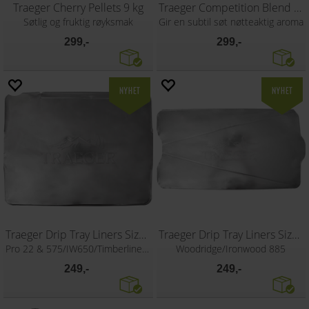
Traeger Cherry Pellets 9 kg
Traeger Competition Blend Pellets 9kg
Søtlig og fruktig røyksmak
Gir en subtil søt nøtteaktig aroma
299,-
299,-
Traeger Drip Tray Liners Size A
Traeger Drip Tray Liners Size B
Pro 22 & 575/IW650/Timberline 850
Woodridge/Ironwood 885
249,-
249,-