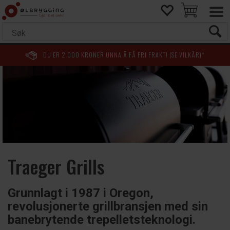
DU ER
2 000
KRONER UNNA Å FÅ FRI FRAKT! (SE VILKÅR)*
Traeger Grills
Grunnlagt i 1987 i Oregon,
revolusjonerte grillbransjen med sin
banebrytende trepelletsteknologi.