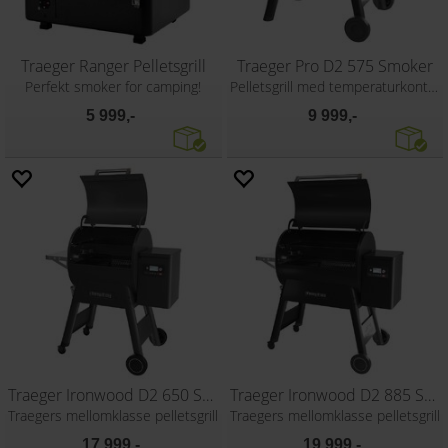
Traeger Ranger Pelletsgrill
Traeger Pro D2 575 Smoker
Perfekt smoker for camping!
Pelletsgrill med temperaturkontroll
5 999,-
9 999,-
Traeger Ironwood D2 650 Smoker
Traeger Ironwood D2 885 Smoker
Traegers mellomklasse pelletsgrill
Traegers mellomklasse pelletsgrill
17 999,-
19 999,-