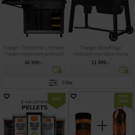
Traeger Timberline L Smoker
Traeger Woodridge
Traegers toppmodell pelletsgrill
Pelletsgrill med digital styring
42 999,-
11 999,-
Filter