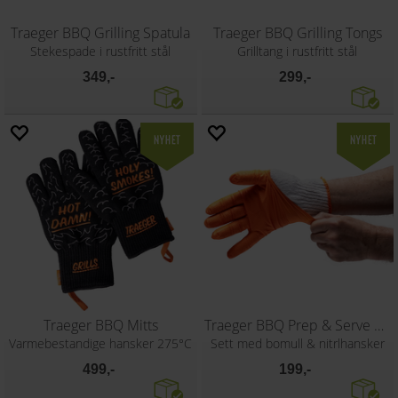
Traeger BBQ Grilling Spatula
Traeger BBQ Grilling Tongs
Stekespade i rustfritt stål
Grilltang i rustfritt stål
349,-
299,-
Traeger BBQ Mitts
Traeger BBQ Prep & Serve Gloves
Varmebestandige hansker 275°C
Sett med bomull & nitrlhansker
499,-
199,-