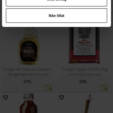
Ikke tillat
Traeger All Natural Cleaner 950ml
Traeger Apple Pellets 9kg
Rengjøringsmiddel for grill
Lett fruktig røyksmak
279,-
299,-