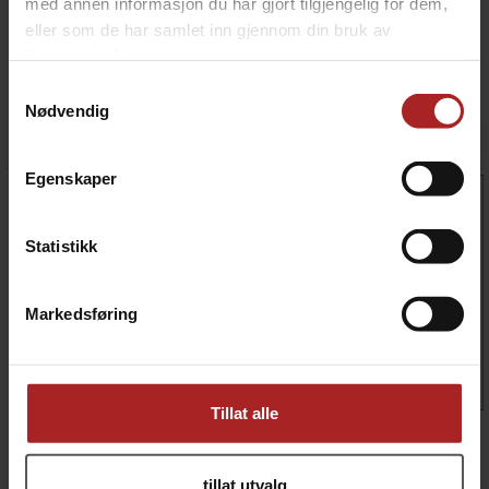
med annen informasjon du har gjort tilgjengelig for dem,
eller som de har samlet inn gjennom din bruk av
tjenestene deres.
Grease Tray 5 pack - Timberline
P.A.L. Pop and Lock Front Shelf, Small
Samtykkevalg
Fettoppsamler brett
P.A.L til Ironwood/Timberline/Woodridge
Nødvendig
129,-
1 749,-
Egenskaper
Statistikk
Markedsføring
Tillat alle
Pork & Poltry Rub 200g
Pork BBQ Sauce & Rub - Traeger
Apple & Honey
Spesielt godt til svin
199,-
299,-
tillat utvalg