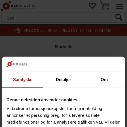
DU ER
2 000
KRONER UNNA Å FÅ FRI FRAKT! (SE VILKÅR)*
Startside
Min Side
Ordrehistorikk
Samtykke
Detaljer
Om
Returnere varer
Om oss
Denne nettsiden anvender cookies
Vi bruker informasjonskapsler for å gi innhold og
Kontakt oss
annonser et personlig preg, for å levere sosiale
mediefunksjoner og for å analysere trafikken vår. Vi deler
Om Klarna