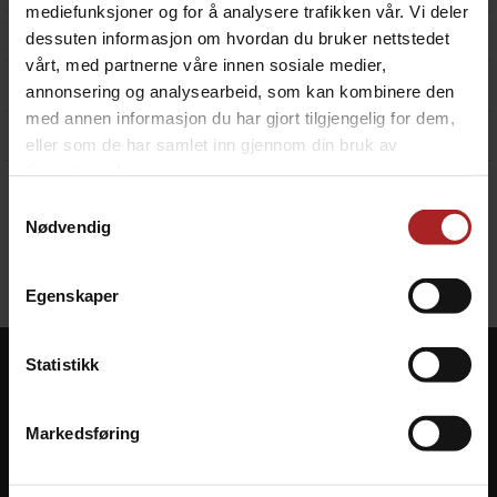
mediefunksjoner og for å analysere trafikken vår. Vi deler
Personvern
dessuten informasjon om hvordan du bruker nettstedet
vårt, med partnerne våre innen sosiale medier,
Lagervarsling
annonsering og analysearbeid, som kan kombinere den
med annen informasjon du har gjort tilgjengelig for dem,
Vilkår
eller som de har samlet inn gjennom din bruk av
tjenestene deres.
Samtykkevalg
Du må være registert kunde og innlogget for å bruke denne
Nødvendig
funksjonaliteten.
Logg inn
Egenskaper
Statistikk
Kontakt oss
Kundesenter
Tel: +47 37 40 70 40
Min side
Markedsføring
E-post:
Ordrehistorikk
post@olbrygging.no
Retur
Om oss