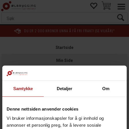
DU ER
2 000
KRONER UNNA Å FÅ FRI FRAKT! (SE VILKÅR)*
Startside
Min Side
Ordrehistorikk
Returnere varer
Samtykke
Detaljer
Om
Om oss
Denne nettsiden anvender cookies
Kontakt oss
Vi bruker informasjonskapsler for å gi innhold og
annonser et personlig preg, for å levere sosiale
Om Klarna