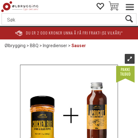
DU ER
2 000
KRONER UNNA Å FÅ FRI FRAKT! (SE VILKÅR)*
Ølbrygging
>
BBQ
>
Ingredienser
>
Sauser