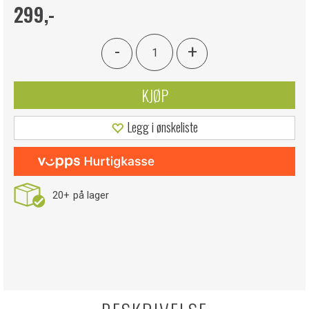
299,-
-
+
KJØP
Legg i ønskeliste
20+
på lager