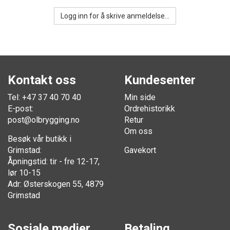
Logg inn for å skrive anmeldelse...
Kontakt oss
Kundesenter
Tel: +47 37 40 70 40
Min side
E-post:
Ordrehistorikk
post@olbrygging.no
Retur
Om oss
Besøk vår butikk i
Grimstad:
Gavekort
Åpningstid: tir - fre 12-17,
lør 10-15
Adr: Østerskogen 55, 4879
Grimstad
Sosiale medier
Betaling