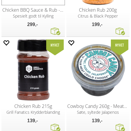
Chicken BBQ Sauce & Rub - Traeger
Chicken Rub 200g
Spesielt godt til Kylling
Citrus & Black Pepper
299,-
199,-
Chicken Rub 215g
Cowboy Candy 260g - MeatEater BBQ
Grill Fanatics Krydderblanding
Søte, syltede Jalapenos
139,-
139,-