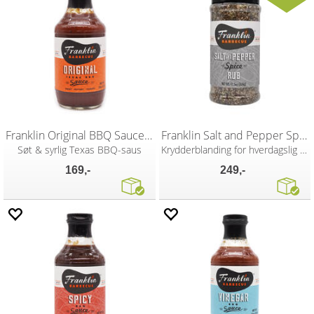
Franklin Original BBQ Sauce 510g
Franklin Salt and Pepper Spice Rub 326g
Søt & syrlig Texas BBQ-saus
Krydderblanding for hverdagslig bruk
169,-
249,-