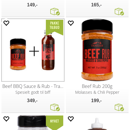
149,-
165,-
Beef BBQ Sauce & Rub - Traeger
Beef Rub 200g
Spesielt godt til biff
Molasses & Chili Pepper
349,-
199,-