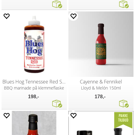
Blues Hog Tennessee Red Sauce 652g
Cayenne & Fennikel
BBQ marinade på klemmeflaske
Lloyd & Melón 150ml
198,-
178,-