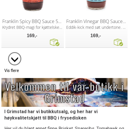
Franklin Spicy BBQ Sauce 510g
Franklin Vinegar BBQ Sauce 510g
Krydret BBQ-magi for kjøttelskere
Eddik-kick med søt undertone. BBQ!
169,-
169,-
Vis flere
Velkommen til vår butikk i
Grimstad
I Grimstad har vi butikkutsalg, og her har vi
høykvalitetskjøtt til BBQ i frysedisken
Her vil du blant annet finne Brisket, Spareribs, Tomahawk og