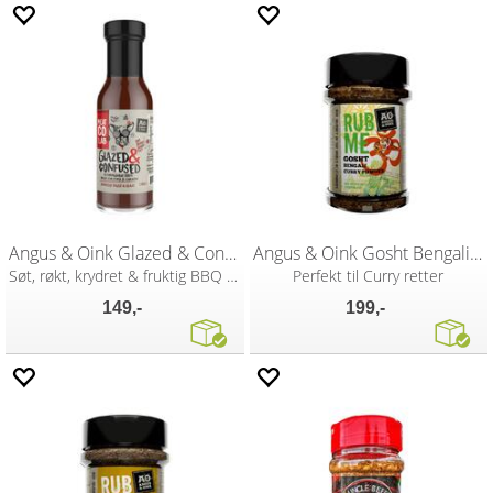
Angus & Oink Glazed & Confused 300g
Angus & Oink Gosht Bengali Curry 200g
Søt, røkt, krydret & fruktig BBQ saus
Perfekt til Curry retter
149,-
199,-