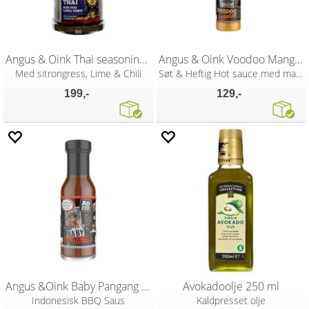
Angus & Oink Thai seasoning 195g
Angus & Oink Voodoo Mango 150ml
Med sitrongress, Lime & Chili
Søt & Heftig Hot sauce med mango
199,-
129,-
Angus &Oink Baby Pangang Indonesian 300g
Avokadoolje 250 ml
Indonesisk BBQ Saus
Kaldpresset olje