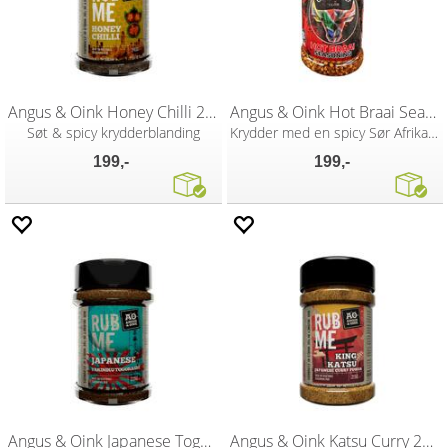
Angus & Oink Honey Chilli 240g
Angus & Oink Hot Braai Seasoning 220g
Søt & spicy krydderblanding
Krydder med en spicy Sør Afrikansk tvist
199,-
199,-
Angus & Oink Japanese Togorashi 225g
Angus & Oink Katsu Curry 215g