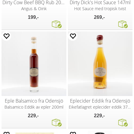
Dirty Cow Beef BBQ Rub 200g
Dirty Dick's Hot Sauce 147ml
Angus & Oink
Hot Sauce med tropisk tvist
199,-
269,-
Eple Balsamico fra Odensjö
Eplecider Eddik fra Odensjö
Balsamico Eddik av epler 200ml
Eikefatlagret eplecider eddik 375ml
229,-
229,-