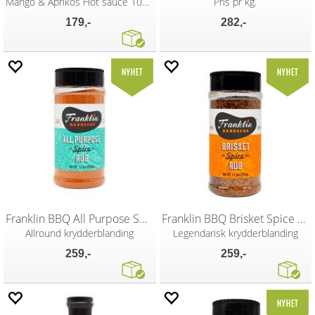
Mango & Aprikos Hot sauce 100ml
Pris pr kg.
179,-
282,-
Franklin BBQ All Purpose Spice Rub 326g
Franklin BBQ Brisket Spice Rub 326g
Allround krydderblanding
Legendarisk krydderblanding
259,-
259,-