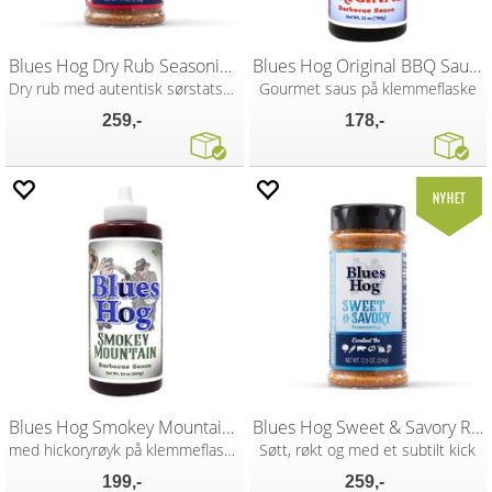
Blues Hog Dry Rub Seasoning 312g
Blues Hog Original BBQ Sauce 709g
Dry rub med autentisk sørstatskarakter
Gourmet saus på klemmeflaske
259,-
178,-
Blues Hog Smokey Mountain Sauce 680g
Blues Hog Sweet & Savory Rub 354g
med hickoryrøyk på klemmeflaske
Søtt, røkt og med et subtilt kick
199,-
259,-