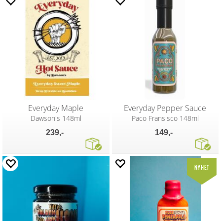
Everyday Maple
Everyday Pepper Sauce
Dawson's 148ml
Paco Fransisco 148ml
239,-
149,-