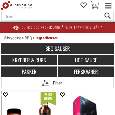
DU ER
2 000
KRONER UNNA Å FÅ FRI FRAKT! (SE VILKÅR)*
Ølbrygging
>
BBQ
>
Ingredienser
BBQ SAUSER
KRYDDER & RUBS
HOT SAUCE
PAKKER
FERSKVARER
Filter