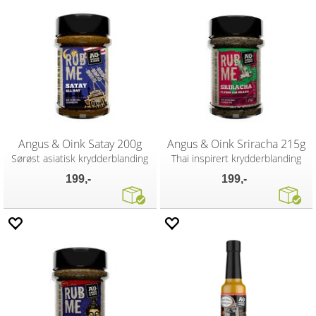
Angus & Oink Satay 200g
Angus & Oink Sriracha 215g
Sørøst asiatisk krydderblanding
Thai inspirert krydderblanding
199,-
199,-