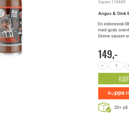
Varenr:
110449
Angus & Oink 
En indonesisk B
med gode orient
Denne sausen er p
149,-
-
KJØ
20+
på 