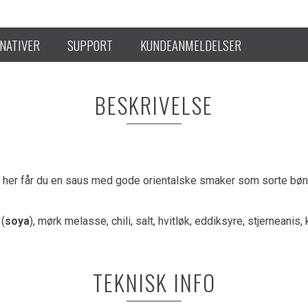
NATIVER
SUPPORT
KUNDEANMELDELSER
BESKRIVELSE
her får du en saus med gode orientalske smaker som sorte bønn
 (
soya
), mørk melasse, chili, salt, hvitløk, eddiksyre, stjerneani
TEKNISK INFO