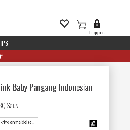
Logg inn
IPS
)*
ink Baby Pangang Indonesian
BQ Saus
skrive anmeldelse...