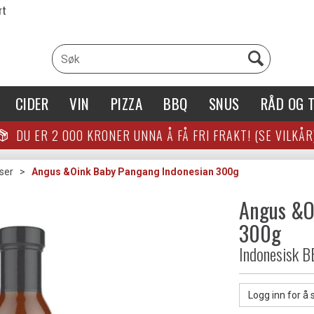
rt
CIDER
VIN
PIZZA
BBQ
SNUS
RÅD OG T
DU ER
2 000
KRONER UNNA Å FÅ FRI FRAKT! (SE VILKÅR
ser
>
Angus &Oink Baby Pangang Indonesian 300g
Angus &O
300g
Indonesisk B
Logg inn for å 