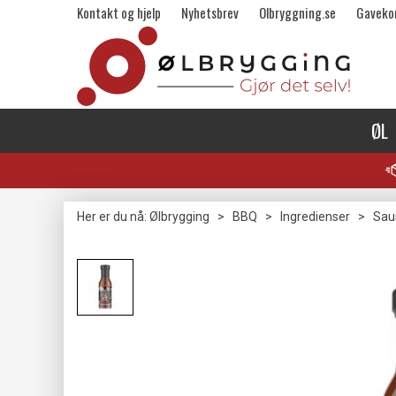
Kontakt og hjelp
Nyhetsbrev
Olbryggning.se
Gaveko
ØL
Her er du nå:
Ølbrygging
>
BBQ
>
Ingredienser
>
Sau