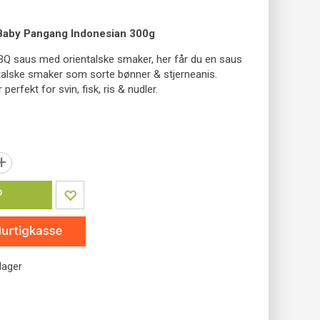
Baby Pangang Indonesian 300g
BQ saus med orientalske smaker, her får du en saus
alske smaker som sorte bønner & stjerneanis.
erfekt for svin, fisk, ris & nudler.
+
P
lager