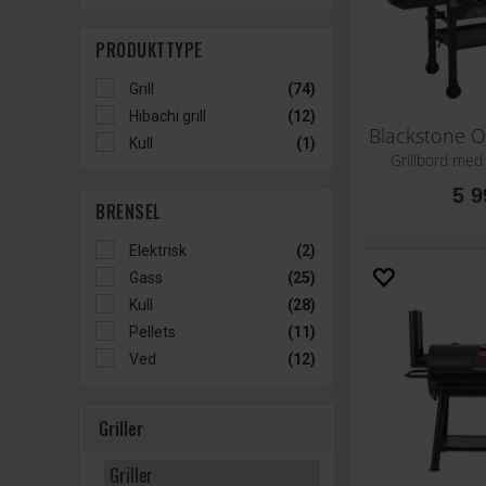
PRODUKTTYPE
Grill
(74)
Hibachi grill
(12)
Kull
(1)
Grillbord me
5 9
BRENSEL
Elektrisk
(2)
Gass
(25)
Kull
(28)
Pellets
(11)
Ved
(12)
Griller
Griller