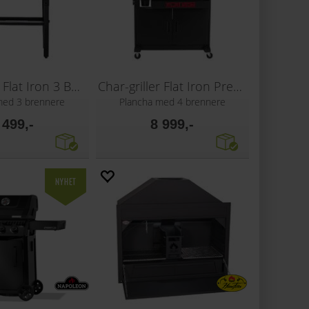
Char-griller Flat Iron 3 Burner Griddle
Char-griller Flat Iron Premium Griddle
med 3 brennere
Plancha med 4 brennere
 499,-
8 999,-