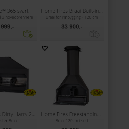
le™ 365 svart
Home Fires Braai Built-in 1200
ed 3 hovedbrennere
Braai for innbygging - 120 cm
 999,-
33 900,-
Home Fires Dirty Harry 2300
Home Fires Freestanding Braai 1200 Black
ster Braai
Braai 120cm i sort