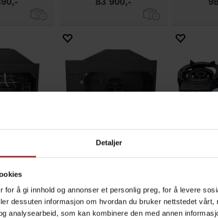
390,-
83 900,-
98
Detaljer
pitbraai 1200
Home Fires Spitbraai 1500
Hot W
l med rotisserie
Ekstra dyp grill med rotisserie
2 x 10
ookies
900,-
57 900,-
3
 for å gi innhold og annonser et personlig preg, for å levere sos
deler dessuten informasjon om hvordan du bruker nettstedet vårt,
og analysearbeid, som kan kombinere den med annen informasjon d