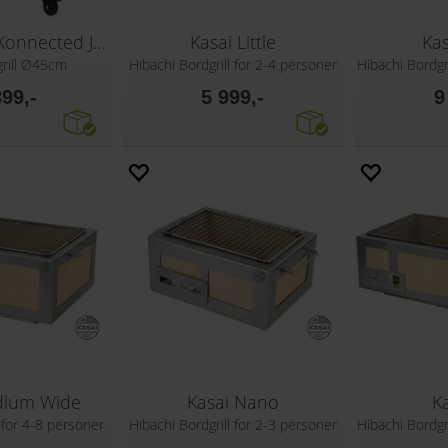
Kamado Joe Konnected Joe
Kasai Little
Kas
lgrill Ø45cm
Hibachi Bordgrill for 2-4 personer
Hibachi Bordgr
899,-
5 999,-
9
dium Wide
Kasai Nano
K
l for 4-8 personer
Hibachi Bordgrill for 2-3 personer
Hibachi Bordgr