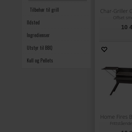
Tilbehør til grill
Offset smo
Ildsted
10 
Ingredienser
Utstyr til BBQ
Kull og Pellets
Frittståend