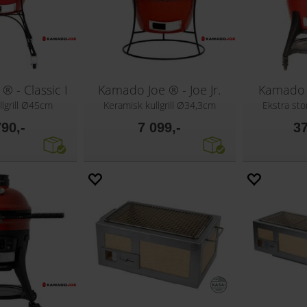
® - Classic I
Kamado Joe ® - Joe Jr.
Kamado J
llgrill Ø45cm
Keramisk kullgrill Ø34,3cm
Ekstra sto
790,-
7 099,-
37