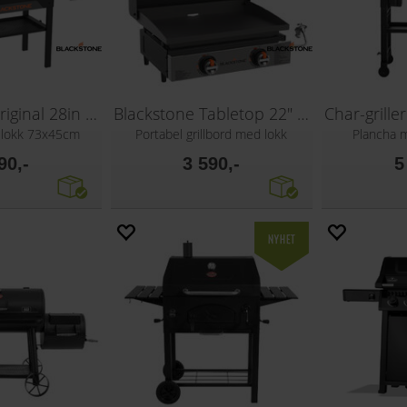
Blackstone Original 28in Omnivore
Blackstone Tabletop 22" Griddle hood
d lokk 73x45cm
Portabel grillbord med lokk
Plancha 
90,-
3 590,-
5