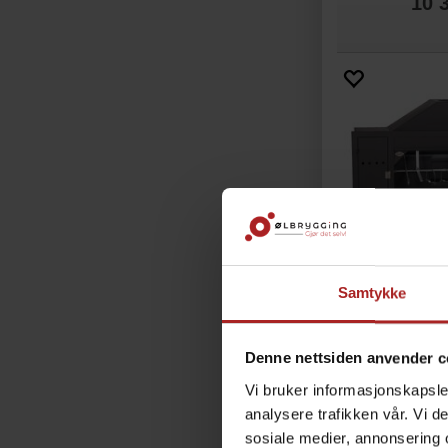
10 
Samtykke
Home Fires S
Ekstra dyp gril
Denne nettsiden anvender c
51 
Vi bruker informasjonskapsler
analysere trafikken vår. Vi 
sosiale medier, annonsering 