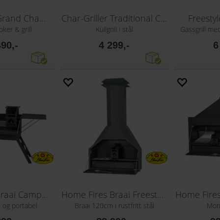
Char-Griller Grand Champ Smoker
Char-Griller Traditional Charcoal Grill
Freesty
ker & grill
Kullgrill i stål
Gassgrill m
490,-
4 299,-
6
Home Fires Braai Campbraai
Home Fires Braai Freestanding 1200 SS
e og portabel
Braai 120cm i rustfritt stål
Mon