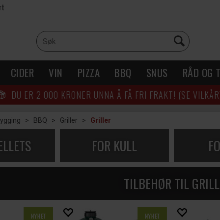
rt
CIDER
VIN
PIZZA
BBQ
SNUS
RÅD OG T
DU ER
2 000
KRONER UNNA Å FÅ FRI FRAKT! (SE VILKÅR
rygging
>
BBQ
>
Griller
>
Griller
ELLETS
FOR KULL
FO
TILBEHØR TIL GRILL