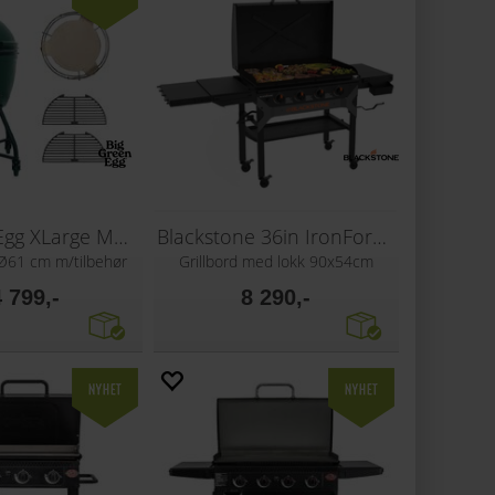
Big Green Egg XLarge Master Set
Blackstone 36in IronForged
l Ø61 cm m/tilbehør
Grillbord med lokk 90x54cm
 799,-
8 290,-