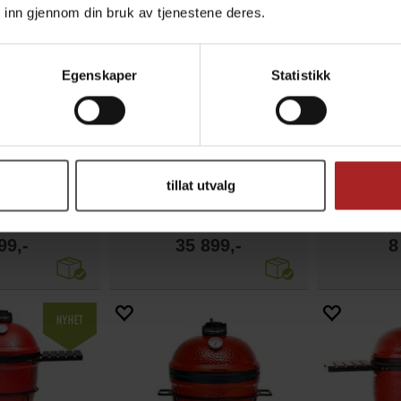
 inn gjennom din bruk av tjenestene deres.
Egenskaper
Statistikk
tillat utvalg
Pro 12 kW
Kamado Joe - Big Joe Konnected Joe
Inkl. regulator/slange og 30cm wokpanne
Digital kullgrilll Ø61cm
Joe Jr pakke
99,-
35 899,-
8