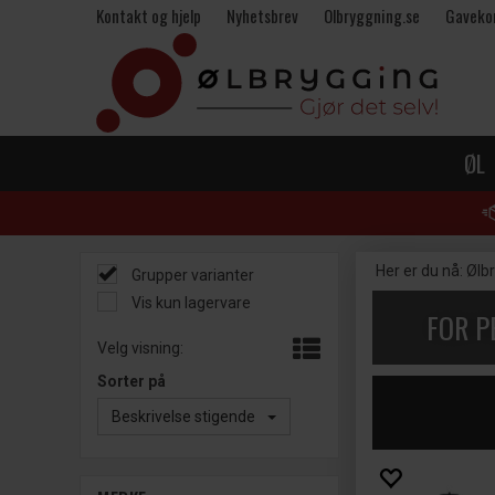
Kontakt og hjelp
Nyhetsbrev
Olbryggning.se
Gaveko
ØL
Her er du nå:
Ølb
Grupper varianter
Vis kun lagervare
FOR P
Velg visning:
Sorter på
Beskrivelse stigende