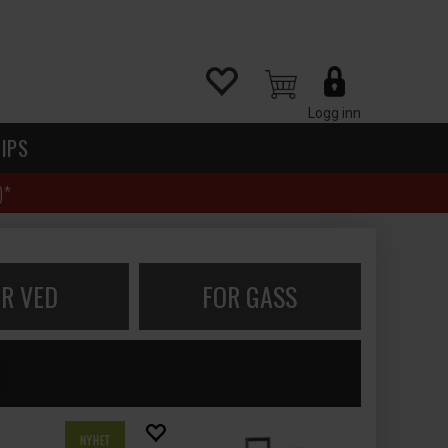
Logg inn
IPS
)*
R VED
FOR GASS