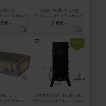
ai Long
Kasai Medium Long
ill for 8-12 personer
Hibachi Bordgrill for 4-8 personer
 999,-
7 499,-
asai XL
Masterbuilt® - Dual Fuel Smoker
ill for 8-12 personer
Røykeskap med mulighet for gass og kull