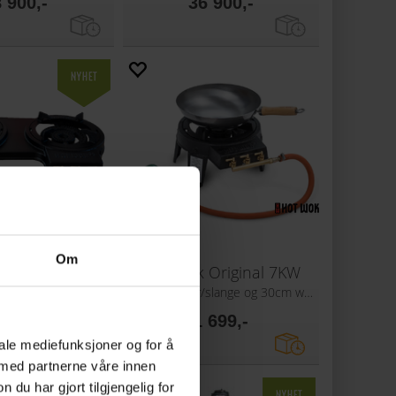
 900,-
36 900,-
Om
ok Double
Hot Wok Original 7KW
 kW gassbluss
Inkl. regulator/slange og 30cm wokpanne
 799,-
1 699,-
iale mediefunksjoner og for å
 med partnerne våre innen
u har gjort tilgjengelig for