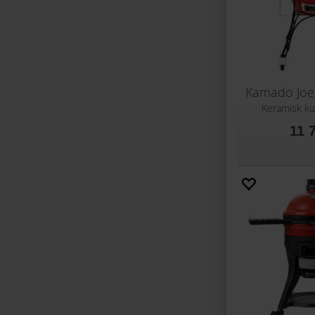
Kamado Joe 
Keramisk ku
11 