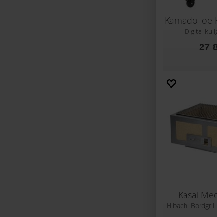
Digital kul
27 
Kasai Me
Hibachi Bordgril