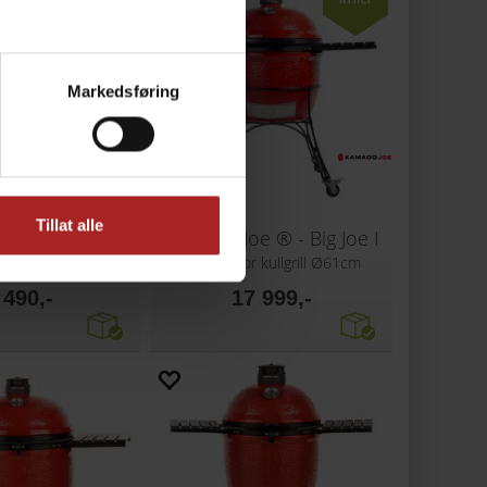
Markedsføring
Tillat alle
Kamado Joe - Joe Jr Celebration Pack
Kamado Joe ® - Big Joe I
tilbud med tilbehør
Ekstra stor kullgrill Ø61cm
 490,-
17 999,-