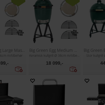
Big Green Egg Large Master Set
Big Green Egg Medium Master Set
Ø46cm m/tilbehør
Keramisk kullgrill Ø 38cm m/tilbehør
Stor kullgril
499,-
18 099,-
44