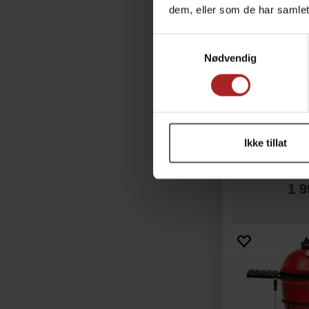
dem, eller som de har samlet
Samtykkevalg
Nødvendig
Ikke tillat
Hot Wok 
1 9