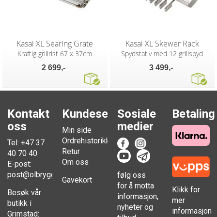
Kasai XL Searing Grate
Kasai XL Skewer Rack
Kraftig grillrist 67 x 37cm
Spydstativ med 12 grillspyd
2 699,-
3 499,-
Kontakt
Kundesenter
Sosiale
Betaling
oss
medier
Min side
Ordrehistorikk
Tel: +47 37
Retur
40 70 40
Om oss
E-post:
post@olbrygging.no
følg oss
Gavekort
for å motta
Klikk for
Besøk vår
informasjon,
mer
butikk i
nyheter og
informasjon
Grimstad: