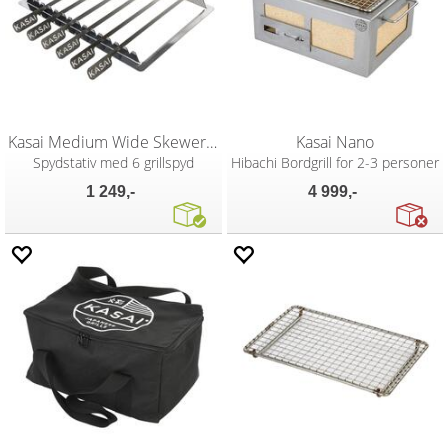
Kasai Medium Wide Skewer Rack
Kasai Nano
Spydstativ med 6 grillspyd
Hibachi Bordgrill for 2-3 personer
1 249,-
4 999,-