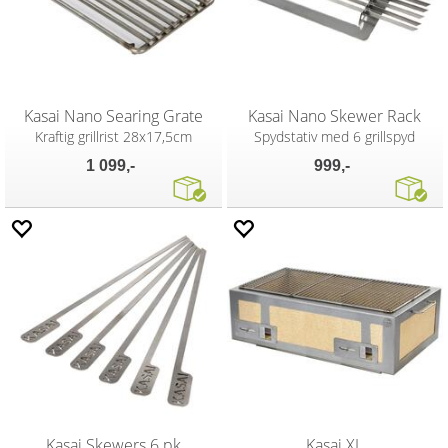
Kasai Nano Searing Grate
Kasai Nano Skewer Rack
Kraftig grillrist 28x17,5cm
Spydstativ med 6 grillspyd
1 099,-
999,-
Kasai Skewers 6 pk
Kasai XL