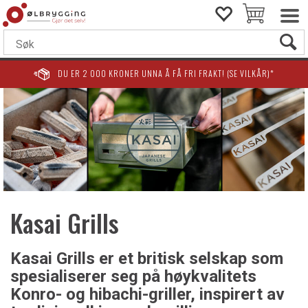
DU ER
2 000
KRONER UNNA Å FÅ FRI FRAKT! (SE VILKÅR)*
Kasai Grills
Kasai Grills er et britisk selskap som
spesialiserer seg på høykvalitets
Konro- og hibachi-griller, inspirert av