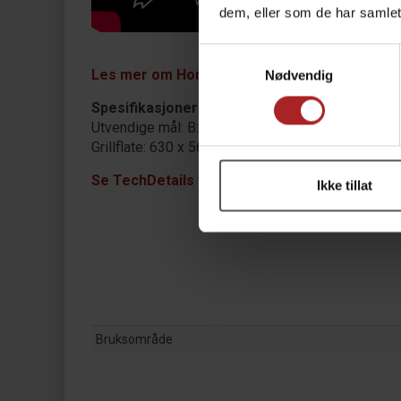
dem, eller som de har samlet
Samtykkevalg
Les mer om Home Fires Braai her
Nødvendig
Spesifikasjoner:
Utvendige mål: B: 2320 mm H: 1650 mm D: 640 
Grillflate: 630 x 560 mm (3stk)
Se TechDetails for flere mål
Ikke tillat
Bruksområde