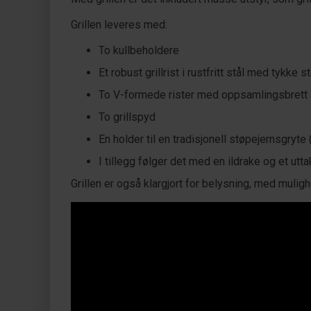
Grillen leveres med:
To kullbeholdere
Et robust grillrist i rustfritt stål med tykke 
To V-formede rister med oppsamlingsbrett
To grillspyd
En holder til en tradisjonell støpejernsgryte
I tillegg følger det med en ildrake og et utt
Grillen er også klargjort for belysning, med mulig