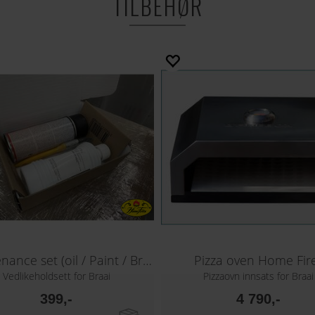
TILBEHØR
Maintenance set (oil / Paint / Brush)
Pizza oven Home Fir
Vedlikeholdsett for Braai
Pizzaovn innsats for Braai
399,-
4 790,-