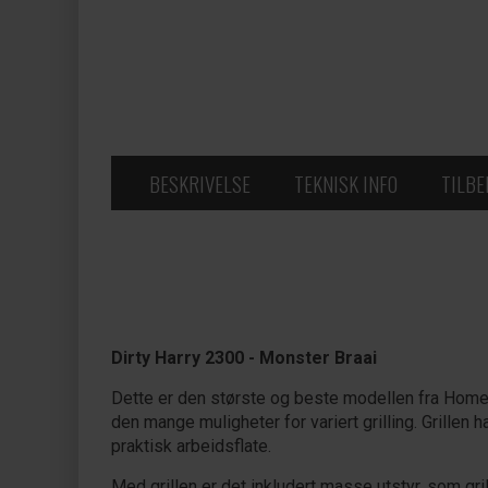
BESKRIVELSE
TEKNISK INFO
TILB
Dirty Harry 2300 - Monster Braai
Dette er den største og beste modellen fra Home Fi
den mange muligheter for variert grilling. Grille
praktisk arbeidsflate.
Med grillen er det inkludert masse utstyr, som gril