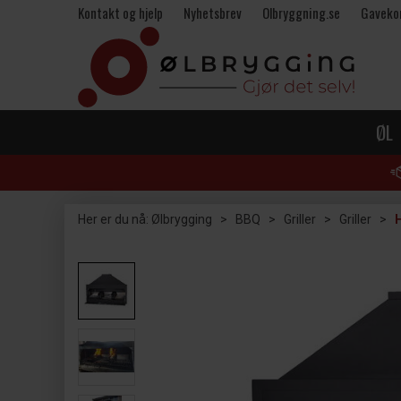
Kontakt og hjelp
Nyhetsbrev
Olbryggning.se
Gaveko
ØL
Her er du nå:
Ølbrygging
>
BBQ
>
Griller
>
Griller
>
H