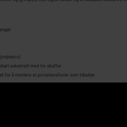
stenger
 (potjiekos)
akbart askebrett med tre skuffer
het for å montere et porselensfeste som tilbehør.