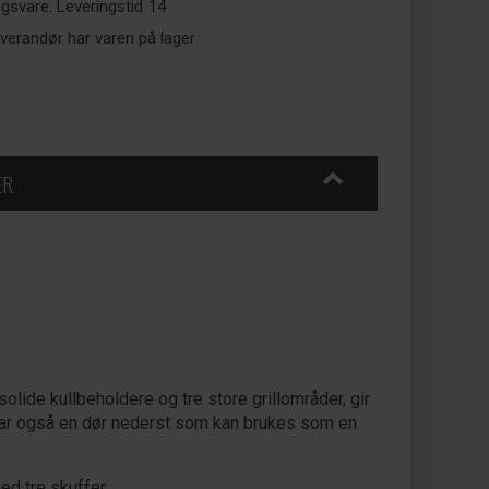
ingsvare. Leveringstid
14
verandør har varen på lager
ER
olide kullbeholdere og tre store grillområder, gir
n har også en dør nederst som kan brukes som en
ed tre skuffer.