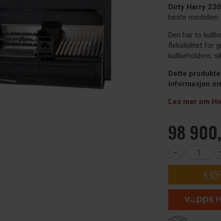
Dirty Harry 23
beste modellen.
Den har to kullb
fleksibilitet for
kullbeholdere, s
Dette produkte
informasjon om
Les mer om Ho
98 900,
-
KJØ