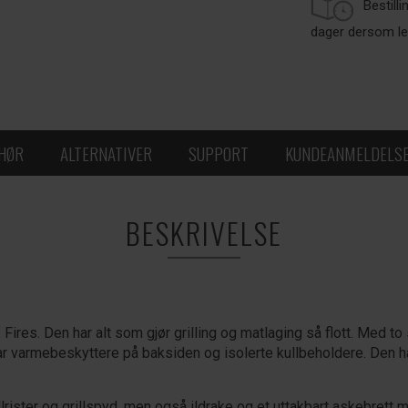
Bestill
dager dersom le
EHØR
ALTERNATIVER
SUPPORT
KUNDEANMELDELS
BESKRIVELSE
res. Den har alt som gjør grilling og matlaging så flott. Med to s
n har varmebeskyttere på baksiden og isolerte kullbeholdere. De
lrister og grillspyd, men også ildrake og et uttakbart askebrett m