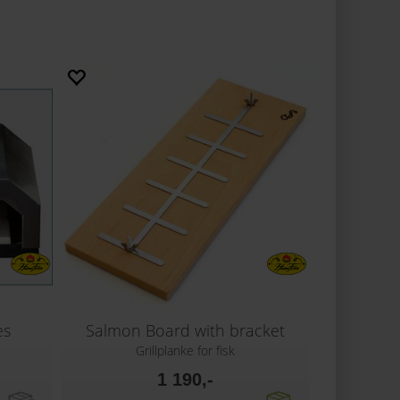
es
Salmon Board with bracket
Grillplanke for fisk
1 190,-