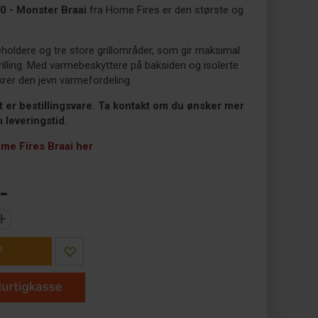
00 - Monster Braai
fra Home Fires er den største og
eholdere og tre store grillområder, som gir maksimal
 grilling. Med varmebeskyttere på baksiden og isolerte
ikrer den jevn varmefordeling.
t er bestillingsvare. Ta kontakt om du ønsker mer
 leveringstid.
me Fires Braai her
-
+
P