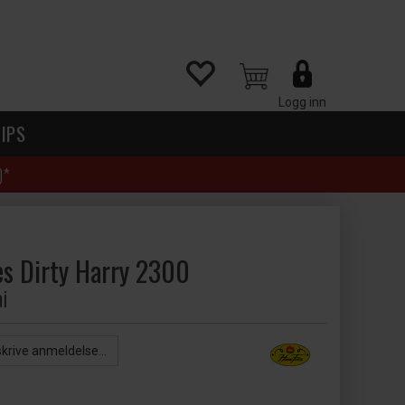
Logg inn
IPS
)*
s Dirty Harry 2300
i
skrive anmeldelse...