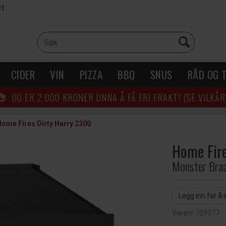
rt
CIDER
VIN
PIZZA
BBQ
SNUS
RÅD OG T
DU ER
2 000
KRONER UNNA Å FÅ FRI FRAKT! (SE VILKÅR
ome Fires Dirty Harry 2300
Home Fire
Monster Braa
Logg inn for å 
Varenr:
109377