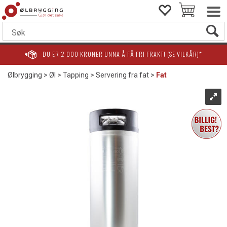
DU ER
2 000
KRONER UNNA Å FÅ FRI FRAKT! (SE VILKÅR)*
Ølbrygging
>
Øl
>
Tapping
>
Servering fra fat
>
Fat