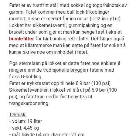
Fatet er av rustfritt stål, med sokkel og topp/håndtak av
gummi. Fatet kommer med ball lock tilkoblinger
montert, disse er merket for inn og ut. (CO2 inn, øl ut).
Lokket har sikkerhetsventil, gummipakning og en
brakett under som gjør at man kan henge fast f.eks et
humlefilter
for tørrhumling rett i fatet. Det følger også
med et klistremerke man kan sette på fatet for enkelt å
kunne skrive noe om innholdet i fatet.
Pga størrelsen på lokket er dette fatet noe enklere å
rengjøre enn de tradisjonelle bryggeri-fatene med
f.eks G-kobling.
Fatet er trykktestet opp til hele 8,9 bar (130 psi).
Sikkerhetsventilen i lokket vil slå ut på 6,9 bar (100
psi), og fatet kan derfor fint benyttes til
tvangskarbonering.
Teknisk:
- volum: 19 liter
- vekt: 4,45 kg
- mål: høyde 64 cm, diameter 21 cm