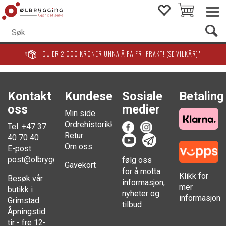
DU ER
2 000
KRONER UNNA Å FÅ FRI FRAKT! (SE VILKÅR)*
Kontakt
Kundesenter
Sosiale
Betaling
oss
medier
Min side
Ordrehistorikk
Tel: +47 37
Retur
40 70 40
Om oss
E-post:
post@olbrygging.no
følg oss
Gavekort
for å motta
Klikk for
Besøk vår
informasjon,
mer
butikk i
nyheter og
informasjon
Grimstad:
tilbud
Åpningstid:
tir - fre 12-