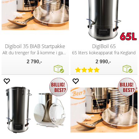
Digiboil 35 BIAB Startpakke
DigiBoil 65
Alt du trenger for å komme i gang!
65 liters kokeapparat fra Kegland
2 790,-
2 990,-