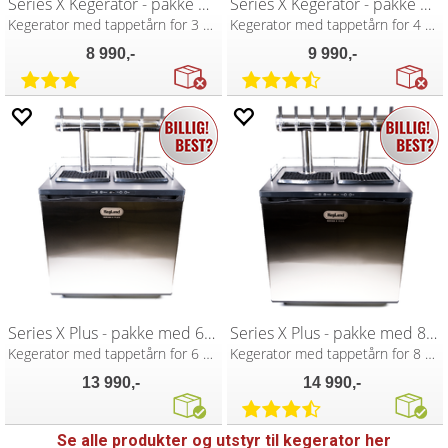
Series X Kegerator - pakke med 3 kraner
Series X Kegerator - pakke med 4 kraner
Kegerator med tappetårn for 3 kraner
Kegerator med tappetårn for 4 kraner
8 990,-
9 990,-
Series X Plus - pakke med 6 kraner
Series X Plus - pakke med 8 kraner
Kegerator med tappetårn for 6 kraner
Kegerator med tappetårn for 8 kraner
13 990,-
14 990,-
Se alle produkter og utstyr til kegerator her