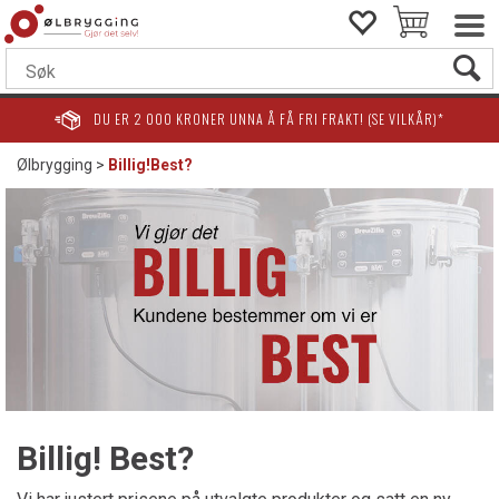
DU ER
2 000
KRONER UNNA Å FÅ FRI FRAKT! (SE VILKÅR)*
Ølbrygging
>
Billig!Best?
Billig! Best?