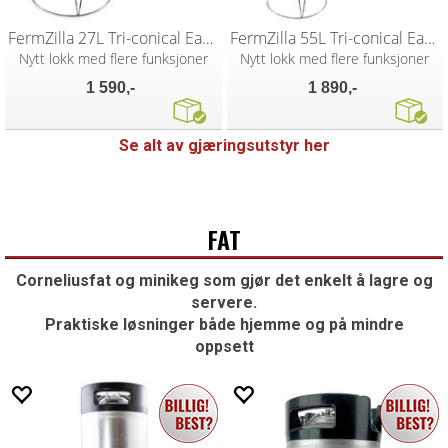
FermZilla 27L Tri-conical EasyGrip Start
FermZilla 55L Tri-conical EasyGrip Start
Nytt lokk med flere funksjoner
Nytt lokk med flere funksjoner
1 590,-
1 890,-
Se alt av gjæringsutstyr her
FAT
Corneliusfat og minikeg som gjør det enkelt å lagre og
servere.
Praktiske løsninger både hjemme og på mindre
oppsett