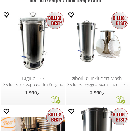
der du trenger stabil temperatur
DigiBoil 35
Digiboil 35 inkludert Mash Upgrade Kit
35 liters kokeapparat fra Kegland
35 liters bryggeapparat med silkar
1 990,-
2 990,-