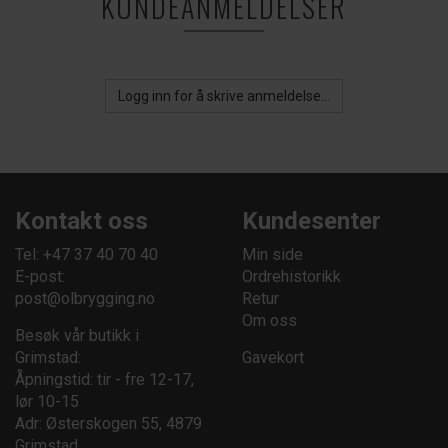
KUNDEANMELDELSER
Logg inn for å skrive anmeldelse...
Kontakt oss
Kundesenter
Tel: +47 37 40 70 40
Min side
E-post:
Ordrehistorikk
post@olbrygging.no
Retur
Om oss
Besøk vår butikk i
Grimstad:
Gavekort
Åpningstid: tir - fre 12-17,
lør 10-15
Adr: Østerskogen 55, 4879
Grimstad