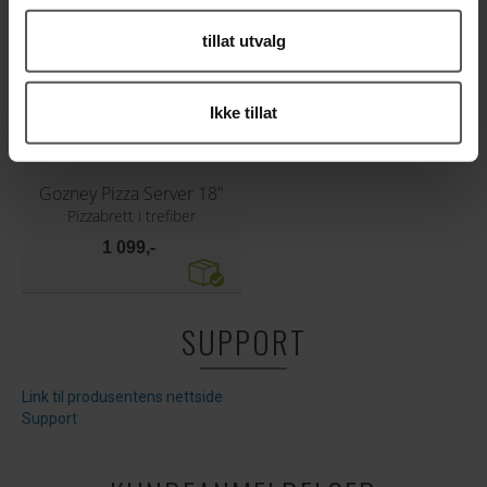
tillat utvalg
Ikke tillat
Gozney Pizza Server 18"
Pizzabrett i trefiber
1 099,-
SUPPORT
Link til produsentens nettside
Support