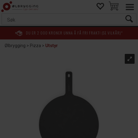
DU ER
2 000
KRONER UNNA Å FÅ FRI FRAKT! (SE VILKÅR)*
Ølbrygging
>
Pizza
>
Utstyr