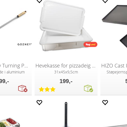
Gozney Utility Turning Peel
Hevekasse for pizzadeig med lokk
de i aluminium
31x45x9,5cm
Støpejerns
99,-
199,-