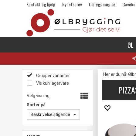
Kontakt og hjelp
Nyhetsbrev
Olbryggning.se
Gaveko
ØL
Her er du nå:
Ølb
Grupper varianter
Vis kun lagervare
PIZZ
Velg visning:
Sorter på
Beskrivelse stigende