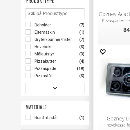
PRODUKTTYPE
Pizzaspade/ser
Beholder
(7)
84
Eltemaskin
(1)
Gryter/panner/rister
(7)
Heveboks
(3)
Måleutstyr
(3)
Pizzakutter
(4)
Pizzaspade
(19)
Pizzastål
(3)
MATERIALE
Gozney D
Rustfritt stål
(1)
hevekasse fo