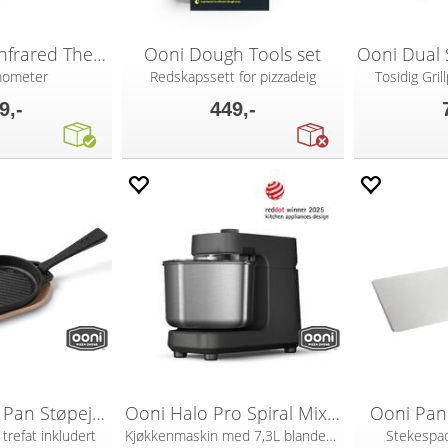
Ooni Digital Infrared Thermometer
Ooni Dough Tools set
mometer
Redskapssett for pizzadeig
Tosidig Gril
9,-
449,-
Ooni Grizzler Pan Støpejernspanne
Ooni Halo Pro Spiral Mixer Dark Grey
Ooni Pan 
trefat inkludert
Kjøkkenmaskin med 7,3L blandebolle
Stekespade