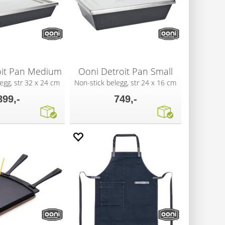
oit Pan Medium
Ooni Detroit Pan Small
egg, str 32 x 24 cm
Non-stick belegg, str 24 x 16 cm
899,-
749,-