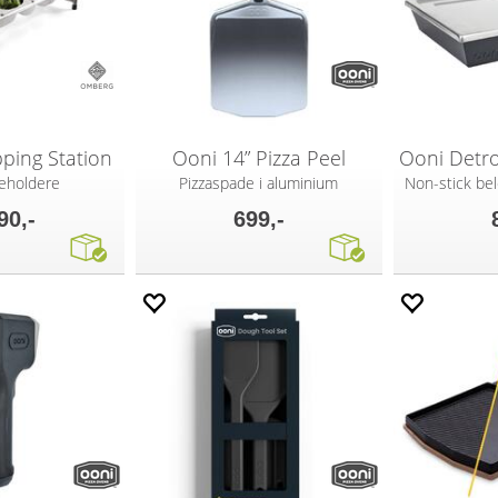
ping Station
Ooni 14” Pizza Peel
Ooni Detr
eholdere
Pizzaspade i aluminium
Non-stick bel
90,-
699,-