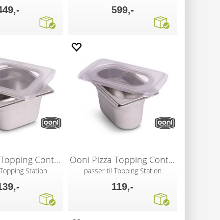
449,-
599,-
Ooni Pizza Topping Container (medium)
Ooni Pizza Topping Container (small)
 Topping Station
passer til Topping Station
139,-
119,-