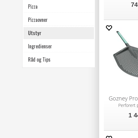
74
Pizza
Pizzaovner
Utstyr
Ingredienser
Råd og Tips
Gozney Pro
Perforert
1 4