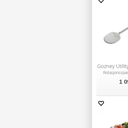
Rotasjonsspa
1 0