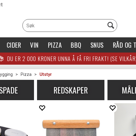
rt
CIDER
VIN
PIZZA
BBQ
SNUS
RÅD OG T
DU ER
2 000
KRONER UNNA Å FÅ FRI FRAKT! (SE VILKÅR
rygging
>
Pizza
>
Utstyr
ASPADE
REDSKAPER
MÅL