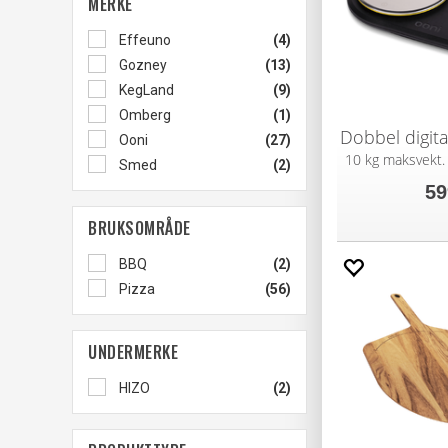
MERKE
Effeuno
(4)
Gozney
(13)
KegLand
(9)
Omberg
(1)
Ooni
(27)
10 kg maksvekt.
Smed
(2)
59
BRUKSOMRÅDE
BBQ
(2)
Pizza
(56)
UNDERMERKE
HIZO
(2)