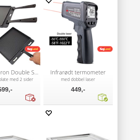
HIZO Cast Iron Double Sided Skillet
Infrarødt termometer
plate med 2 sider
med dobbel laser
599,-
449,-