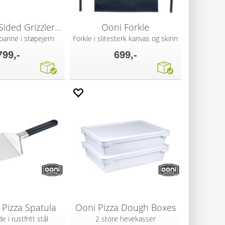
Ooni Dual Sided Grizzler Pan
Ooni Forkle
lpanne i støpejern
Forkle i slitesterk kanvas og skinn
799,-
699,-
Pizza Spatula
Ooni Pizza Dough Boxes
 i rustfritt stål
2 store hevekasser