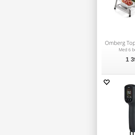
Omberg Top
Med 6 b
1 3