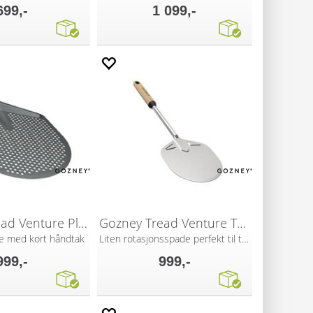
699,-
1 099,-
Gozney Tread Venture Placement Peel
Gozney Tread Venture Turning Peel
de med kort håndtak
Liten rotasjonsspade perfekt til tur
999,-
999,-