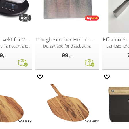
Dobbel digital vekt fra Ooni
Dough Scraper Hizo i rustfritt stål
 0,1g nøyaktighet
Deigskrape for pizzabaking
Dampgenerat
9,-
99,-