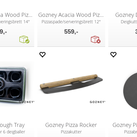
Gozney Acacia Wood Pizza Peel & Server L
Gozney Acacia Wood Pizza Peel & Server M
Gozney 
veringsbrett 14"
Pizzaspade/serveringsbrett 12"
Deigkut
9,-
559,-
ough Tray
Gozney Pizza Rocker
Gozney Pi
r 6 deigballer
Pizzakutter
Pizzabr