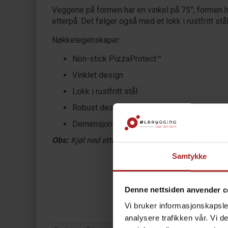
Veggene på formen har en vinkel på 75°, formen ha
etterpå. Det følger også med et lokk i rustfritt s
Nøkkelegenskaper:
Non-stick PizzaProtect™
Vinklet design
Lokk i rustfritt stål
Robust design for bruk i Ooni ovner
Demensjoner: 32 x 24 x 5,9cm
Obs:
Kjøl ned etter bruk før den blir vasket. Ska
Samtykke
Denne nettsiden anvender c
Vi bruker informasjonskapsler
analysere trafikken vår. Vi 