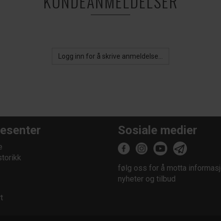
KUNDEANMELDELSER
Logg inn for å skrive anmeldelse...
esenter
Sosiale medier
e
storikk
følg oss for å motta informasj
nyheter og tilbud
t