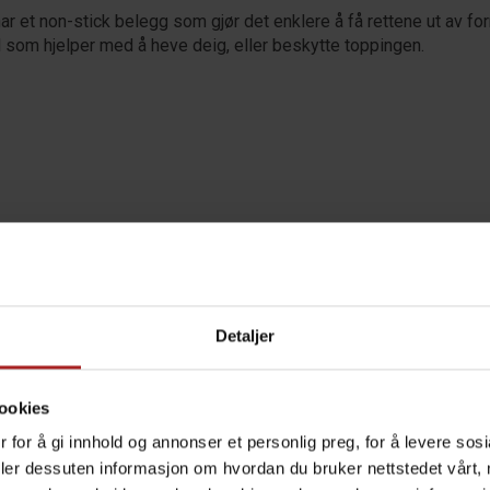
r et non-stick belegg som gjør det enklere å få rettene ut av fo
tål som hjelper med å heve deig, eller beskytte toppingen.
l ikke brukes i oppvaskmaskin. Skal ikke brukes på temperaturer 
Detaljer
TEKNISK INFO
ookies
 for å gi innhold og annonser et personlig preg, for å levere sos
deler dessuten informasjon om hvordan du bruker nettstedet vårt,