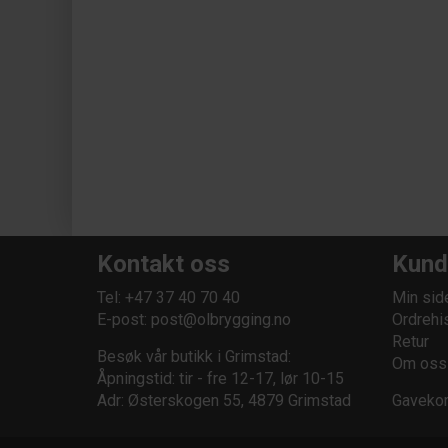
Kontakt oss
Kund
Tel: +47 37 40 70 40
Min sid
E-post:
post@olbrygging.no
Ordrehi
Retur
Besøk vår butikk i Grimstad:
Om oss
Åpningstid: tir - fre 12-17, lør 10-15
Adr: Østerskogen 55, 4879 Grimstad
Gavekor