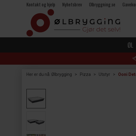
Kontakt og hjelp
Nyhetsbrev
Olbryggning.se
Gaveko
ØL
Her er du nå:
Ølbrygging
>
Pizza
>
Utstyr
>
Ooni Det