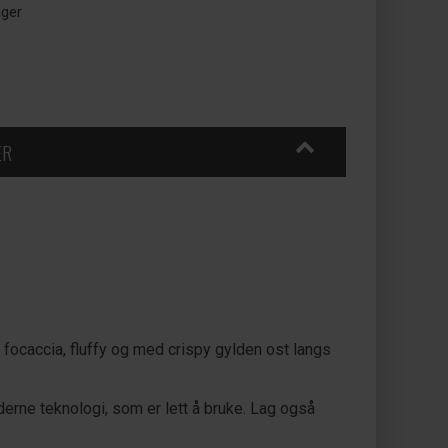
ager
ER
 focaccia, fluffy og med crispy gylden ost langs
erne teknologi, som er lett å bruke. Lag også