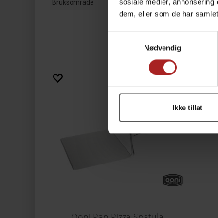
sosiale medier, annonsering 
Bruksområde
dem, eller som de har samlet
Samtykkevalg
Nødvendig
Ikke tillat
Ooni Pan Pizza Spatula