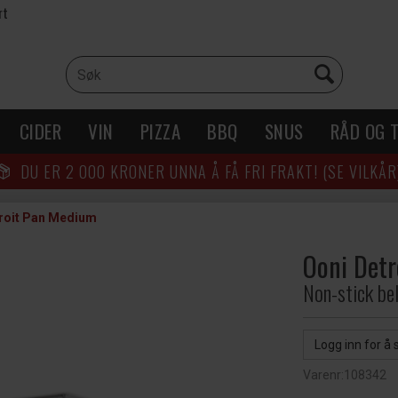
rt
CIDER
VIN
PIZZA
BBQ
SNUS
RÅD OG T
DU ER
2 000
KRONER UNNA Å FÅ FRI FRAKT! (SE VILKÅR
roit Pan Medium
Ooni Det
Non-stick be
Logg inn for å 
Varenr:
108342