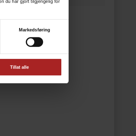
u har gjort tilgjengelig for
Markedsføring
Tillat alle