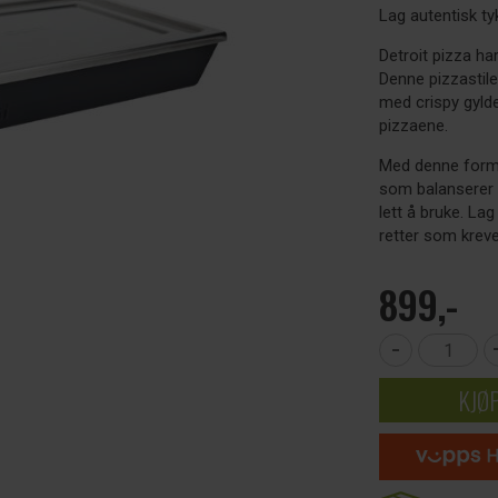
Lag autentisk ty
Detroit pizza ha
Denne pizzastile
med crispy gyld
pizzaene.
Med denne forme
som balanserer 
lett å bruke. La
retter som krev
899,-
-
KJØ