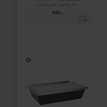
Stekespade i rustfritt stål
449,-