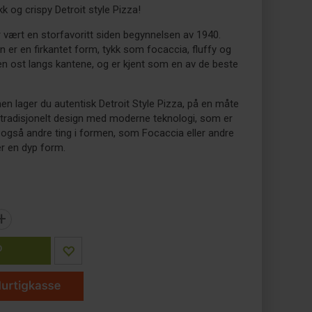
kk og crispy Detroit style Pizza!
r vært en storfavoritt siden begynnelsen av 1940.
n er en firkantet form, tykk som focaccia, fluffy og
en ost langs kantene, og er kjent som en av de beste
n lager du autentisk Detroit Style Pizza, på en måte
tradisjonelt design med moderne teknologi, som er
g også andre ting i formen, som Focaccia eller andre
er en dyp form.
+
P