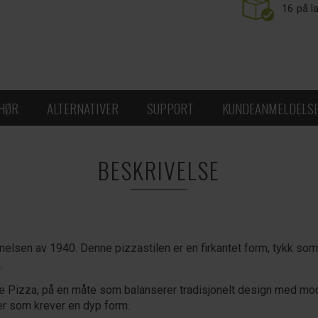
16
på l
EHØR
ALTERNATIVER
SUPPORT
KUNDEANMELDELS
BESKRIVELSE
nnelsen av 1940. Denne pizzastilen er en firkantet form, tykk som
.
e Pizza, på en måte som balanserer tradisjonelt design med mod
ter som krever en dyp form.