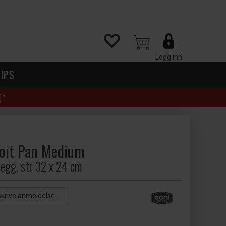
Logg inn
IPS
)*
roit Pan Medium
legg, str 32 x 24 cm
skrive anmeldelse...