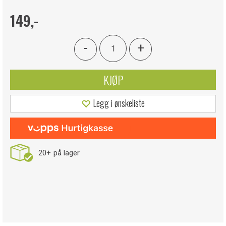
149,-
-
+
KJØP
Legg i ønskeliste
20+
på lager