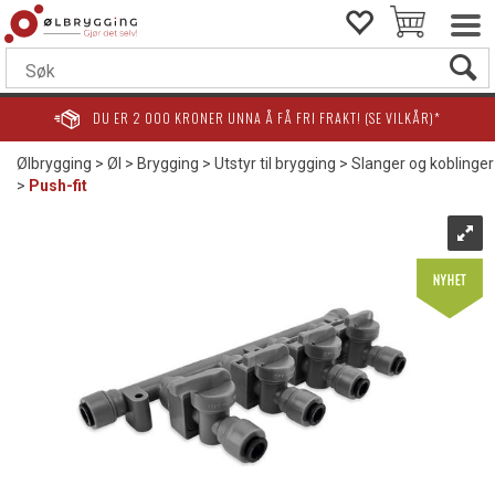
DU ER
2 000
KRONER UNNA Å FÅ FRI FRAKT! (SE VILKÅR)*
Ølbrygging
>
Øl
>
Brygging
>
Utstyr til brygging
>
Slanger og koblinger
>
Push-fit