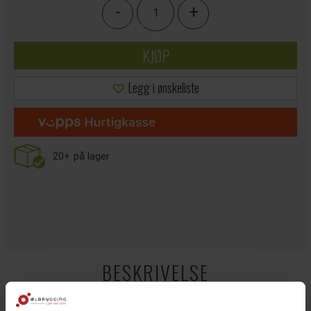
-
+
KJØP
Legg i ønskeliste
20+
på lager
BESKRIVELSE
Duotight
blindplugg 8mm (tilsvarende 5/16").