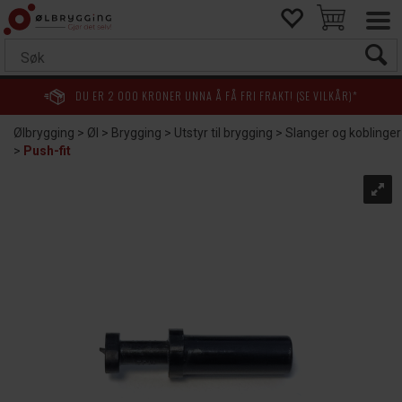
DU ER
2 000
KRONER UNNA Å FÅ FRI FRAKT! (SE VILKÅR)*
Ølbrygging
>
Øl
>
Brygging
>
Utstyr til brygging
>
Slanger og koblinger
>
Push-fit