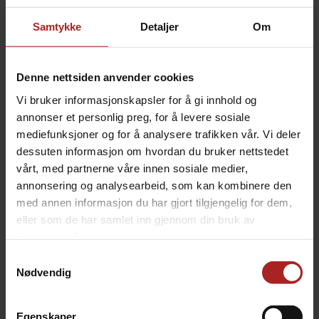
Duotight
push-in fittings utviklet av Australske
Samtykke
Detaljer
Om
KegLand er de beste hurtigkoblingene på markedet.
Her har fokus vært kvalitet, og de har videreutviklet
konseptet hvor det benyttes doble O-ringer (laget av
Denne nettsiden anvender cookies
EPDM*) for å sikre at koblingene ikke lekker, selv om
Vi bruker informasjonskapsler for å gi innhold og
slangene bøyes og bendes mer enn normalt. Ønsker du
koblinger og tappelinjer som holder tett skal du velge
annonser et personlig preg, for å levere sosiale
Duotight
hurtigkoblinge fra KegLand. Takler trykk opp
mediefunksjoner og for å analysere trafikken vår. Vi deler
til 100psi.
dessuten informasjon om hvordan du bruker nettstedet
vårt, med partnerne våre innen sosiale medier,
Optimal løsning får du når du benytter disse sammen
annonsering og analysearbeid, som kan kombinere den
med diffusjonstettet
EVABarrier
slanger fra KegLand.
med annen informasjon du har gjort tilgjengelig for dem,
EPDM
= Ethylene Propylene gummi. God kjemisk
eller som de har samlet inn gjennom din bruk av
motstandsdyktighet, inklusiv ozon, ulike olje-produkter,
tjenestene deres.
alakaliske og syre-produkter, vann, alkohol, ketoner og
Samtykkevalg
drikkevarer generelt. EPDM har også gode aldrings- og
Nødvendig
slite-egenskaper, er uten BPA (bisphenol A) og er
generelt å foretrekke fremfor silikon og andre lignende
produkter.
Egenskaper