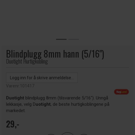
Blindplugg 8mm hann (5/16")
Duotight Hurtigkobling
Logg inn for å skrive anmeldelse...
Varenr:
101417
Duotight
blindplugg 8mm (tilsvarende 5/16"). Unngå
lekkasje, velg D
uotight
, de beste hurtigkoblingene på
markedet.
29,-