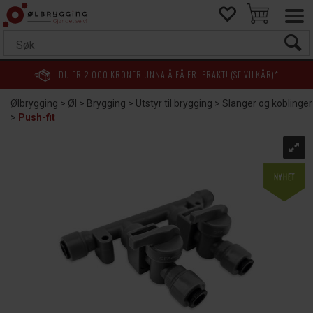
DU ER
2 000
KRONER UNNA Å FÅ FRI FRAKT! (SE VILKÅR)*
Ølbrygging
>
Øl
>
Brygging
>
Utstyr til brygging
>
Slanger og koblinger
>
Push-fit