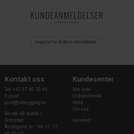
KUNDEANMELDELSER
Logg inn for å skrive anmeldelse...
Kontakt oss
Kundesenter
Tel: +47 37 40 70 40
Min side
E-post:
Ordrehistorikk
post@olbrygging.no
Retur
Om oss
Besøk vår butikk i
Grimstad:
Gavekort
Åpningstid: tir - fre 12-17,
lør 10-15