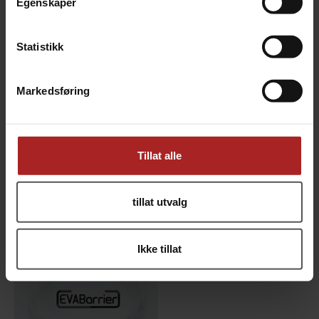
Egenskaper
Statistikk
Markedsføring
Tillat alle
Blindplugg 8mm hann (5/16")
EVABarrier slange 4 mm ID x 8 mm OD
Duotight Hurtigkobling
for øl og CO2. 5/32" ID x 5/16" OD
29,-
39,-
tillat utvalg
Ikke tillat