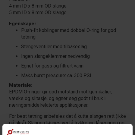
4 mm ID x 8 mm OD slange
5 mm ID x 8 mm OD slange
Egenskaper:
Push-fit koblinger med dobbel O-ring for god
tetning
Stengeventiler med tilbakeslag
Ingen slangeklemmer nødvendig
Egnet for gass og filtrert vann
Maks burst pressure: ca. 300 PSI
Materiale:
EPDM O-ringer gir god motstand mot kjemikalier,
væske og slitasje, og egner seg godt til bruk i
næringsmiddelrelaterte applikasjoner.
For best tetning anbefales det å kutte slangen rett (ikke
på skrå). Slangen løsnes ved å trykke inn låseringen og
trekke den ut.