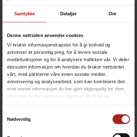
Samtykke
Detaljer
Om
Denne nettsiden anvender cookies
Vi bruker informasjonskapsler for å gi innhold og
annonser et personlig preg, for å levere sosiale
mediefunksjoner og for å analysere trafikken vår. Vi deler
dessuten informasjon om hvordan du bruker nettstedet
vårt, med partnerne våre innen sosiale medier,
TEKNISK INFO
annonsering og analysearbeid, som kan kombinere den
med annen informasjon du har gjort tilgjengelig for dem,
eller som de har samlet inn gjennom din bruk av
Bruksområde
Øl
tjenestene deres.
Undermerke
Duotight
Samtykkevalg
Nødvendig
TILBEHØR