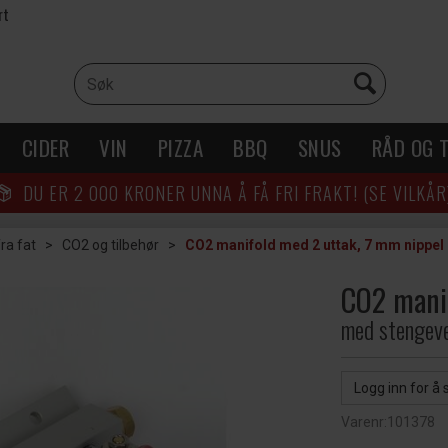
rt
CIDER
VIN
PIZZA
BBQ
SNUS
RÅD OG T
DU ER
2 000
KRONER UNNA Å FÅ FRI FRAKT! (SE VILKÅR
ra fat
>
CO2 og tilbehør
>
CO2 manifold med 2 uttak, 7 mm nippel
CO2 manif
med stengeve
Logg inn for å 
Varenr:
101378