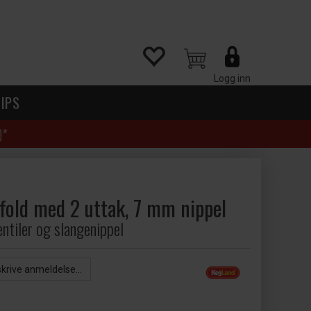
Logg inn
IPS
)*
old med 2 uttak, 7 mm nippel
ntiler og slangenippel
skrive anmeldelse...