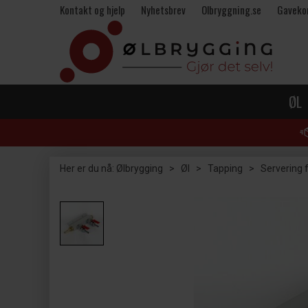
Kontakt og hjelp
Nyhetsbrev
Olbryggning.se
Gaveko
ØL
Her er du nå:
Ølbrygging
>
Øl
>
Tapping
>
Servering f