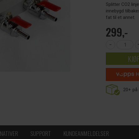
Splitter CO2 linj
innebygd tilbake
fat til et annet.
299,-
-
KJØ
20+
på 
NATIVER
SUPPORT
KUNDEANMELDELSER