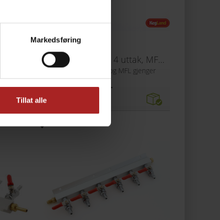
Markedsføring
CO2 manifold med 4 uttak, 7 mm nippel
CO2 manifold med 4 uttak, MFL gjenger
ippel
med stengeventiler og MFL gjenger
499,-
Tillat alle