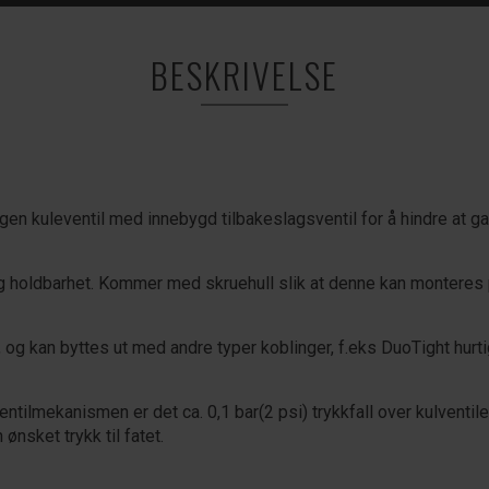
BESKRIVELSE
 egen kuleventil med innebygd tilbakeslagsventil for å hindre at gas
ang holdbarhet. Kommer med skruehull slik at denne kan monteres
 og kan byttes ut med andre typer koblinger, f.eks DuoTight hurti
ilmekanismen er det ca. 0,1 bar(2 psi) trykkfall over kulventile
ønsket trykk til fatet.