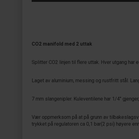
CO2 manifold med 2 uttak
Splitter CO2 linjen til flere uttak. Hver utgang har
Laget av aluminium, messing og rustfritt stål. L
7 mm slangenipler. Kuleventilene har 1/4" gjenger,
Vær oppmerksom på at på grunn av tilbakeslagsvent
trykket på regulatoren ca 0,1 bar(2 psi) høyere enn 