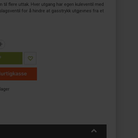
en til flere uttak. Hver utgang har egen kuleventil med
slagsventil for å hindre at gasstrykk utgjevnes fra et
+
P
lager