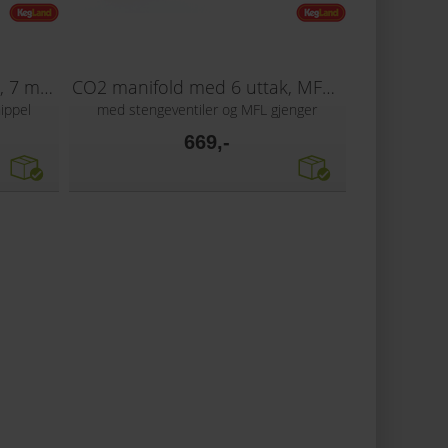
CO2 manifold med 6 uttak, 7 mm nippel
CO2 manifold med 6 uttak, MFL gjenger
ippel
med stengeventiler og MFL gjenger
669,-