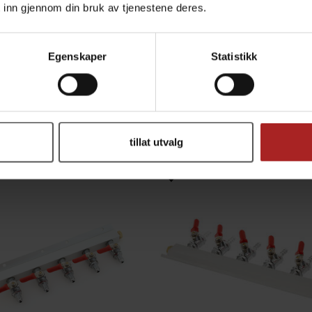
 inn gjennom din bruk av tjenestene deres.
Egenskaper
Statistikk
CO2 manifold med 3 uttak, MFL gjenger
stengeventiler og MFL gjenger
med stengeventiler og slangen
399,-
499,-
tillat utvalg