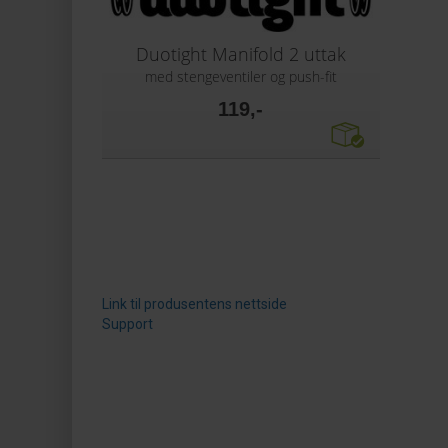
Duotight Manifold 2 uttak
med stengeventiler og push-fit
119,-
Link til produsentens nettside
Support