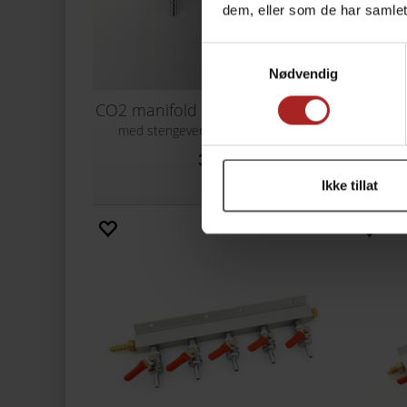
dem, eller som de har samlet
Samtykkevalg
Nødvendig
CO2 manifold med 3 uttak, 7 mm nippel
med stengeventiler og slangenippel
med 
399,-
Ikke tillat