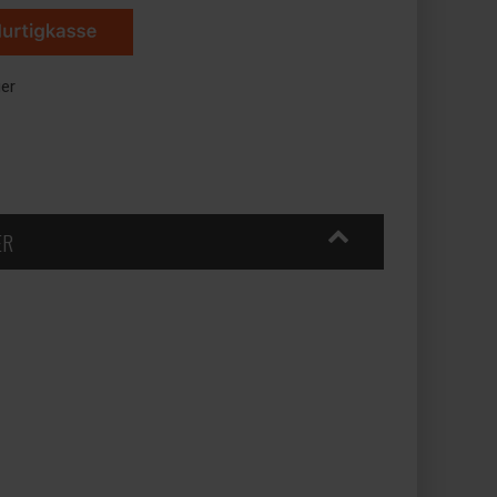
ger
ER