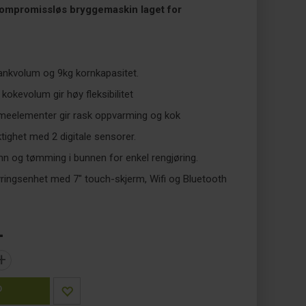
ompromissløs bryggemaskin laget for
tankvolum og 9kg kornkapasitet.
r kokevolum gir høy fleksibilitet
meelementer gir rask oppvarming og kok
ighet med 2 digitale sensorer.
nn og tømming i bunnen for enkel rengjøring.
yringsenhet med 7" touch-skjerm, Wifi og Bluetooth
-
+
P