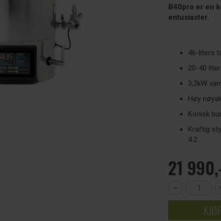
B40pro er en k
entusiaster.
46-liters 
20-40 lite
3,2kW var
Høy nøyakt
Konisk bu
Kraftig st
4.2.
21 990,
-
KJØ