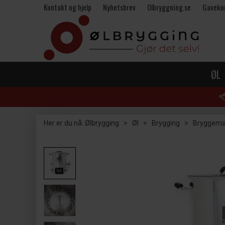
Kontakt og hjelp
Nyhetsbrev
Olbryggning.se
Gaveko
ØL
Her er du nå:
Ølbrygging
>
Øl
>
Brygging
>
Bryggema