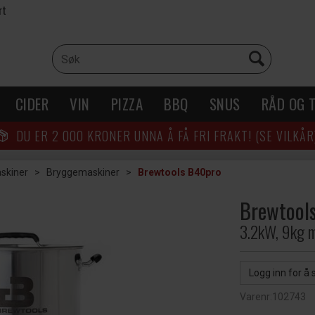
rt
CIDER
VIN
PIZZA
BBQ
SNUS
RÅD OG T
DU ER
2 000
KRONER UNNA Å FÅ FRI FRAKT! (SE VILKÅR
skiner
>
Bryggemaskiner
>
Brewtools B40pro
Brewtool
3.2kW, 9kg 
Logg inn for å 
Varenr:
102743