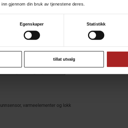
lt maks kokevolum – 40 liter)
 inn gjennom din bruk av tjenestene deres.
32 cm
Egenskaper
Statistikk
 stål (SS304)
2x1600W)
s, maks 25 l/min, maks
 rustfritt hode, trinnløs styring
a touch-skjerm
tillat utvalg
180mhz, 7" Touch-skjerm
n, Bluetooth 4.2, MicroSD
on, næringsmiddelgodkjent
bunnsensor, varmeelementer og lokk