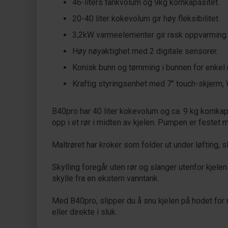
46-liters tankvolum og 9kg kornkapasitet.
20-40 liter kokevolum gir høy fleksibilitet
3,2kW varmeelementer gir rask oppvarming
Høy nøyaktighet med 2 digitale sensorer.
Konisk bunn og tømming i bunnen for enkel r
Kraftig styringsenhet med 7" touch-skjerm, W
B40pro har 40 liter kokevolum og ca. 9 kg kornkapa
opp i et rør i midten av kjelen. Pumpen er festet m
Maltrøret har kroker som folder ut under løfting, 
Skylling foregår uten rør og slanger utenfor kjele
skylle fra en ekstern vanntank.
Med B40pro, slipper du å snu kjelen på hodet for r
eller direkte i sluk.