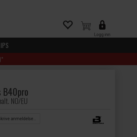
Logg inn
IPS
)*
s B40pro
malt. NO/EU
skrive anmeldelse...