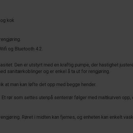
 og kok
engjøring.
ifi og Bluetooth 4.2.
sitet. Den er utstyrt med en kraftig pumpe, der hastighet justere
ed sanitærkoblinger og er enkel å ta ut for rengjøring.
slik at man kan løfte det opp med begge hender.
n. Et rør som settes utenpå senterrør følger med maltkurven opp, 
engjøring. Røret i midten kan fjernes, og enheten kan enkelt vas