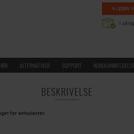
1
på la
EHØR
ALTERNATIVER
SUPPORT
KUNDEANMELDELS
BESKRIVELSE
et for entusiaster.