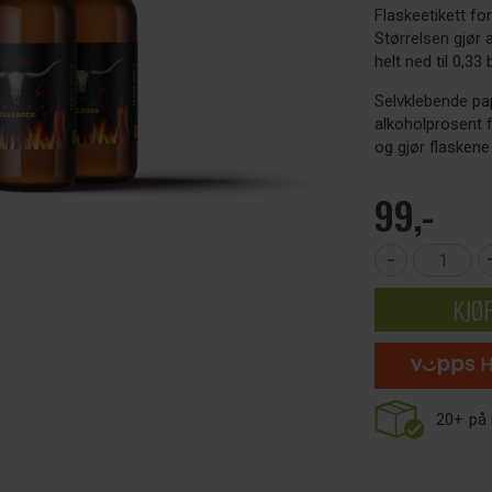
Flaskeetikett fo
Størrelsen gjør 
helt ned til 0,33
Selvklebende pap
alkoholprosent f
og gjør flaskene 
99,-
-
KJØ
20+
på 