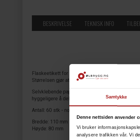
BESKRIVELSE
TEKNISK INFO
TILB
Flaskeetikett for ølsettet
Texas Bock BBQ Lage
Størrelsen gjør at labelen passer utmerket til både
Selvklebende papiretikett med glossy overflate som
Samtykke
hyggeligere å dele bort.
Antall: 60 stk - nok til 20 liter på 0,33 flaske/boks
Denne nettsiden anvender c
Bredde: 110 mm
Vi bruker informasjonskapsler
Høyde: 80 mm
analysere trafikken vår. Vi 