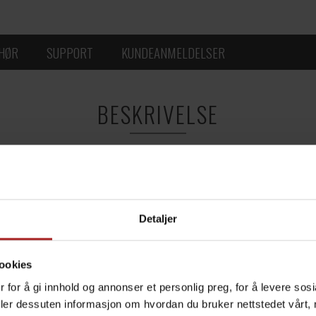
EHØR
SUPPORT
KUNDEANMELDELSER
BESKRIVELSE
r
 flasker og bokser, helt ned til 0,33 bokser.
 viser stil og alkoholprosent for ølsettet. Gir bedre oversikt ove
Detaljer
ookies
 for å gi innhold og annonser et personlig preg, for å levere sos
deler dessuten informasjon om hvordan du bruker nettstedet vårt,