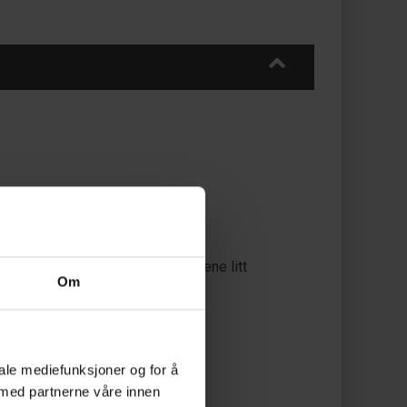
r det du har laget, og gjør flaskene litt
Om
iale mediefunksjoner og for å
 med partnerne våre innen