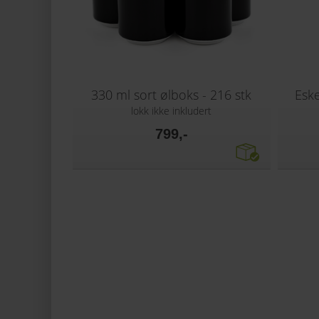
330 ml sort ølboks - 216 stk
Eske
lokk ikke inkludert
799,-