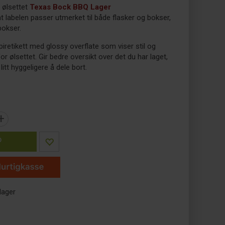
r ølsettet
Texas Bock BBQ Lager
at labelen passer utmerket til både flasker og bokser,
 bokser.
iretikett med glossy overflate som viser stil og
or ølsettet. Gir bedre oversikt over det du har laget,
litt hyggeligere å dele bort.
+
P
lager