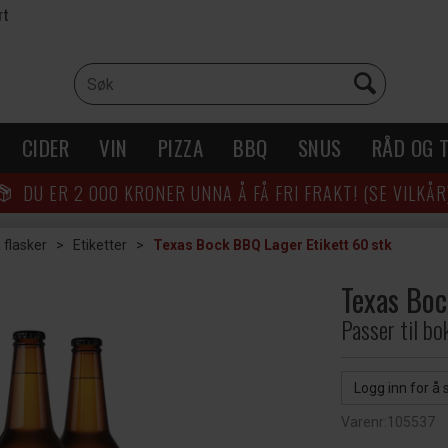
rt
CIDER
VIN
PIZZA
BBQ
SNUS
RÅD OG T
DU ER
2 000
KRONER UNNA Å FÅ FRI FRAKT! (SE VILKÅR
 flasker
>
Etiketter
>
Texas Bock BBQ Lager Etikett 60 stk
Texas Boc
Passer til b
Logg inn for å 
Varenr:
105537