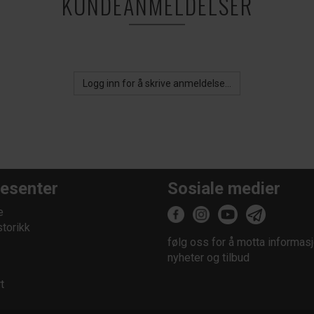
KUNDEANMELDELSER
Logg inn for å skrive anmeldelse...
esenter
Sosiale medier
e
storikk
følg oss for å motta informasj
nyheter og tilbud
t