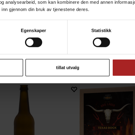
og analysearbeid, som kan kombinere den med annen informasjon d
 inn gjennom din bruk av tjenestene deres.
TEKNISK INFO
Egenskaper
Statistikk
Øl
TILBEHØR
tillat utvalg