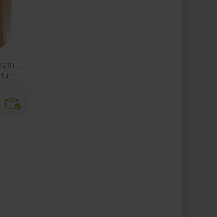
Texas Bock BBQ Lager allgrain ølsett
ltur