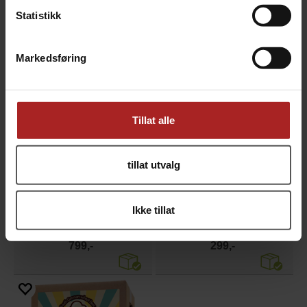
Statistikk
TILBEHØR
Markedsføring
Tillat alle
tillat utvalg
Ikke tillat
330 ml sort ølboks - 216 stk
Eske med 24 stk 0,5 l flasker
lokk ikke inkludert
brune long-neck flasker
799,-
299,-