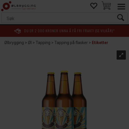
DU ER
2 000
KRONER UNNA Å FÅ FRI FRAKT! (SE VILKÅR)*
Ølbrygging
>
Øl
>
Tapping
>
Tapping på flasker
>
Etiketter