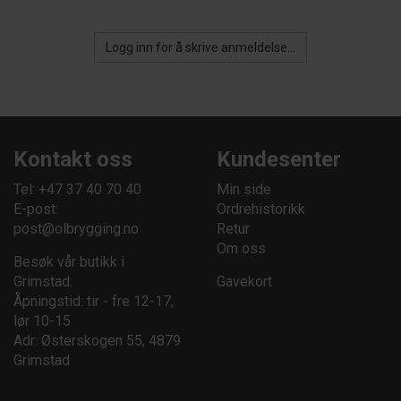
Logg inn for å skrive anmeldelse...
Kontakt oss
Kundesenter
Tel: +47 37 40 70 40
Min side
E-post:
Ordrehistorikk
post@olbrygging.no
Retur
Om oss
Besøk vår butikk i
Grimstad:
Gavekort
Åpningstid: tir - fre 12-17,
lør 10-15
Adr: Østerskogen 55, 4879
Grimstad