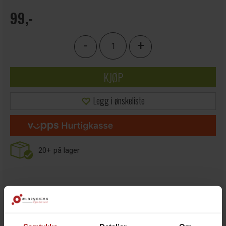
99,-
-
+
KJØP
Legg i ønskeliste
20+
på lager