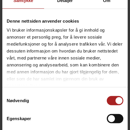
Samtykke
Detaljer
Om
BESKRIVELSE
Flaskeetikett for ølsettet
Weissbier
Denne nettsiden anvender cookies
Størrelsen gjør at labelen passer utmerket til både
Vi bruker informasjonskapsler for å gi innhold og
flasker og bokser, helt ned til 0,33 bokser.
annonser et personlig preg, for å levere sosiale
Selvklebende papiretikett med glossy overflate som
mediefunksjoner og for å analysere trafikken vår. Vi deler
viser stil og alkoholprosent for ølsettet. Gir bedre
dessuten informasjon om hvordan du bruker nettstedet
oversikt over det du har laget, og gjør flaskene litt
vårt, med partnerne våre innen sosiale medier,
hyggeligere å dele bort.
annonsering og analysearbeid, som kan kombinere den
med annen informasjon du har gjort tilgjengelig for dem,
Antall: 60 stk - nok til 20 liter på 0,33 flaske/boks
eller som de har samlet inn gjennom din bruk av
Bredde: 110 mm
tjenestene deres.
Høyde: 80 mm
Samtykkevalg
Nødvendig
TEKNISK INFO
Egenskaper
Bruksområde
Øl