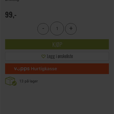
99,-
-
+
KJØP
Legg i ønskeliste
13
på lager