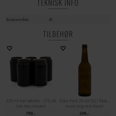
TEKNISK INFO
Bruksområde
Øl
TILBEHØR
330 ml sort ølboks - 216 stk
Eske med 24 stk 0,5 l flasker
lokk ikke inkludert
brune long-neck flasker
799,-
299,-