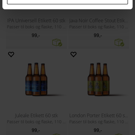
IPA Universell Etikett 60 stk
Java Noir Coffee Stout Etikett 60 stk
Passer til boks og flaske, 110 x 80 mm
Passer til boks og flaske, 110 x 80 mm
99,-
99,-
Juleale Etikett 60 stk
London Porter Etikett 60 stk
Passer til boks og flaske, 110 x 80 mm
Passer til boks og flaske, 110 x 80 mm
99,-
99,-