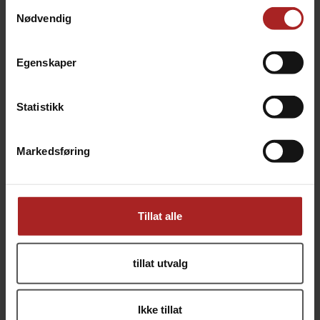
Samtykkevalg
Nødvendig
Egenskaper
Statistikk
Black Velvet Oat Stout Etikett 60 stk
Dry Irish Stout Etikett 60 stk
Markedsføring
Passer til boks og flaske, 110 x 80 mm
Passer til boks og flaske, 110 x 80 mm
99,-
99,-
Tillat alle
tillat utvalg
Ikke tillat