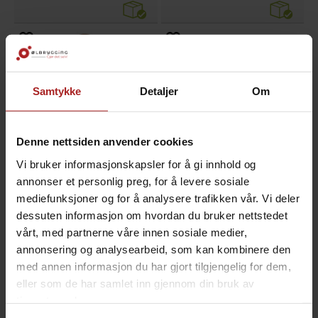
Samtykke
Detaljer
Om
Denne nettsiden anvender cookies
Vi bruker informasjonskapsler for å gi innhold og
Eske med 50 stk 0,33 l flasker
Sort flaskevoks
annonser et personlig preg, for å levere sosiale
brune long-neck flasker
0,5 kg voks til forsegling av flasker
mediefunksjoner og for å analysere trafikken vår. Vi deler
dessuten informasjon om hvordan du bruker nettstedet
499,-
279,-
vårt, med partnerne våre innen sosiale medier,
annonsering og analysearbeid, som kan kombinere den
med annen informasjon du har gjort tilgjengelig for dem,
ALTERNATIVER
eller som de har samlet inn gjennom din bruk av
tjenestene deres.