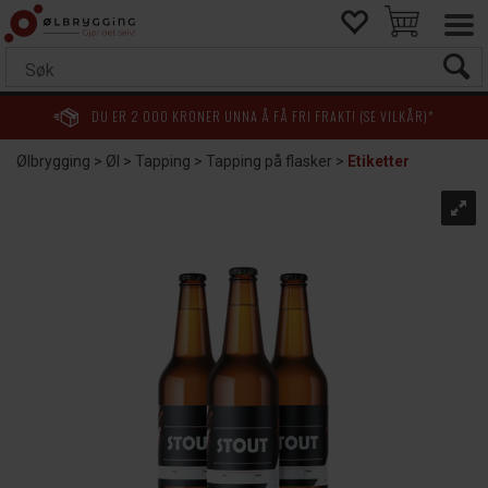
DU ER
2 000
KRONER UNNA Å FÅ FRI FRAKT! (SE VILKÅR)*
Ølbrygging
>
Øl
>
Tapping
>
Tapping på flasker
>
Etiketter