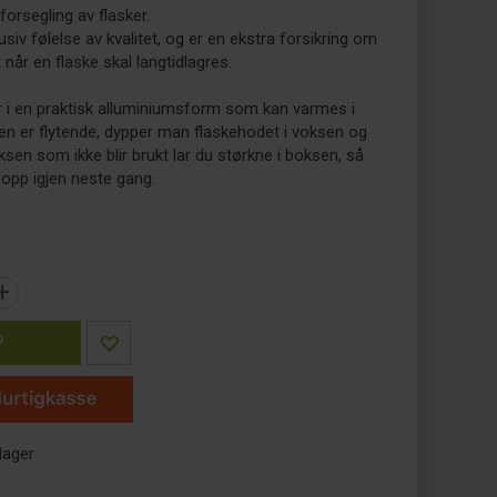
forsegling av flasker.
usiv følelse av kvalitet, og er en ekstra forsikring om
t når en flaske skal langtidlagres.
 en praktisk alluminiumsform som kan varmes i
en er flytende, dypper man flaskehodet i voksen og
oksen som ikke blir brukt lar du størkne i boksen, så
opp igjen neste gang.
+
P
lager