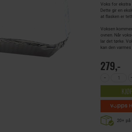
Voks for ekstra 
Dette gir en eksl
at flasken er tet
Voksen kommer i
ovnen. Når voks
lar det tørke. V
kan den varmes 
279,-
-
KJØ
20+
på 