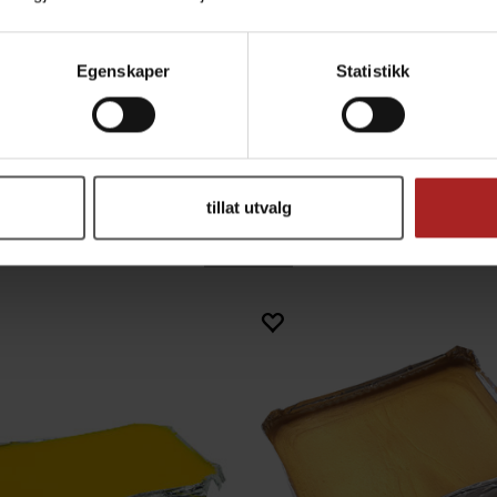
Egenskaper
Statistikk
Cider
Vin
Øl
tillat utvalg
ALTERNATIVER