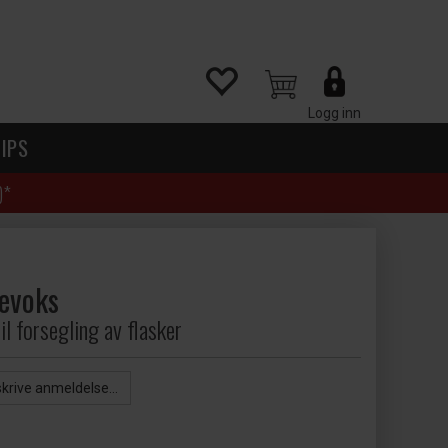
Logg inn
IPS
)*
kevoks
il forsegling av flasker
skrive anmeldelse...