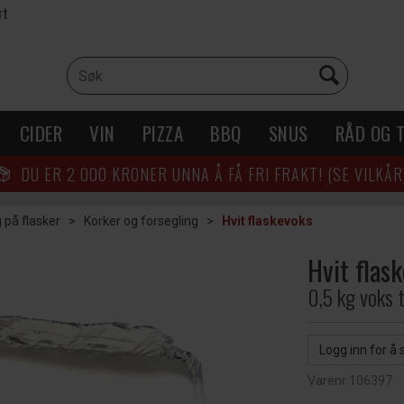
rt
CIDER
VIN
PIZZA
BBQ
SNUS
RÅD OG T
DU ER
2 000
KRONER UNNA Å FÅ FRI FRAKT! (SE VILKÅR
 på flasker
>
Korker og forsegling
>
Hvit flaskevoks
Hvit flas
0,5 kg voks t
Logg inn for å 
Varenr:
106397