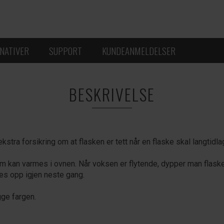
NATIVER
SUPPORT
KUNDEANMELDELSER
BESKRIVELSE
ekstra forsikring om at flasken er tett når en flaske skal langtidla
 kan varmes i ovnen. Når voksen er flytende, dypper man flaske
mes opp igjen neste gang.
ge fargen.