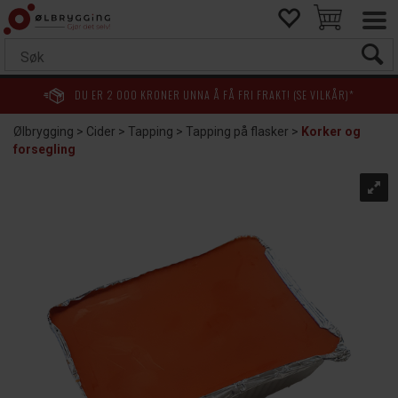
DU ER
2 000
KRONER UNNA Å FÅ FRI FRAKT! (SE VILKÅR)*
Ølbrygging
>
Cider
>
Tapping
>
Tapping på flasker
>
Korker og
forsegling