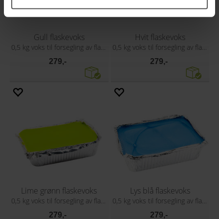
Gull flaskevoks
Hvit flaskevoks
0,5 kg voks til forsegling av flasker
0,5 kg voks til forsegling av flasker
279,-
279,-
Lime grønn flaskevoks
Lys blå flaskevoks
0,5 kg voks til forsegling av flasker
0,5 kg voks til forsegling av flasker
279,-
279,-