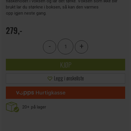
flaskehodet i voksen og lar det tørke. Voksen som ikke blir
brukt lar du størkne i boksen, så kan den varmes
opp igjen neste gang.
279,-
-
+
KJØP
Legg i ønskeliste
20+
på lager