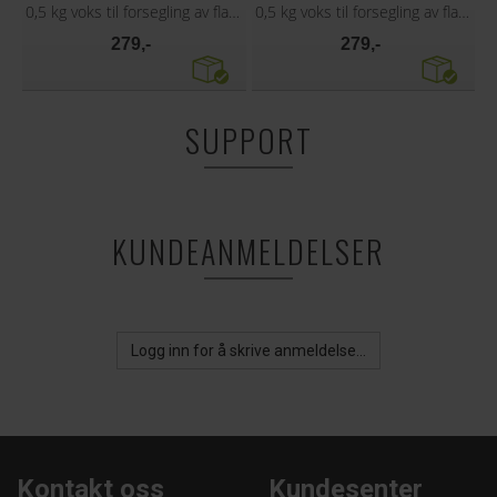
0,5 kg voks til forsegling av flasker
0,5 kg voks til forsegling av flasker
279,-
279,-
SUPPORT
KUNDEANMELDELSER
Logg inn for å skrive anmeldelse...
Kontakt oss
Kundesenter