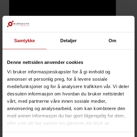
Samtykke
Detaljer
Om
Denne nettsiden anvender cookies
TEKNISK INFO
Vi bruker informasjonskapsler for å gi innhold og
annonser et personlig preg, for å levere sosiale
mediefunksjoner og for å analysere trafikken vår. Vi deler
Bruksområde
Cider
dessuten informasjon om hvordan du bruker nettstedet
Vin
vårt, med partnerne våre innen sosiale medier,
Øl
annonsering og analysearbeid, som kan kombinere den
med annen informasjon du har gjort tilgjengelig for dem,
ALTERNATIVER
eller som de har samlet inn gjennom din bruk av
tjenestene deres.