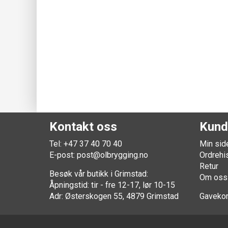
Kontakt oss
Kund
Tel: +47 37 40 70 40
Min sid
E-post:
post@olbrygging.no
Ordrehi
Retur
Besøk vår butikk i Grimstad:
Om oss
Åpningstid: tir - fre 12-17, lør 10-15
Adr: Østerskogen 55, 4879 Grimstad
Gavekor