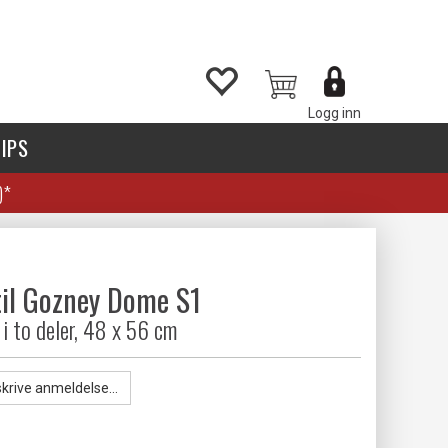
Logg inn
IPS
)*
til Gozney Dome S1
i to deler, 48 x 56 cm
skrive anmeldelse...