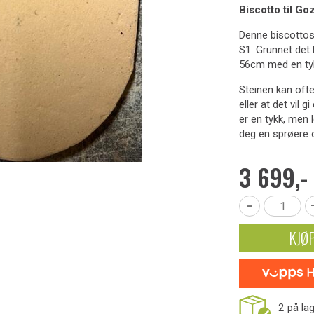
Biscotto til G
Denne biscottos
S1. Grunnet det 
56cm med en ty
Steinen kan ofte
eller at det vil 
er en tykk, men l
deg en sprøere o
3 699,-
-
KJØ
2
på la