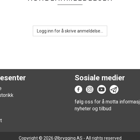
Logg inn for å skrive anmeldelse...
esenter
Sosiale medier
e
storikk
følg oss for å motta informasj
nyheter og tilbud
t
Copyright © 2026 Ølbrygging AS - All rights reserved