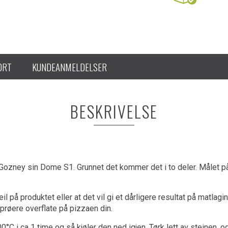
ORT
KUNDEANMELDELSER
BESKRIVELSE
 Gozney sin Dome S1. Grunnet det kommer det i to deler. Målet 
il på produktet eller at det vil gi et dårligere resultat på matlag
sprøere overflate på pizzaen din.
°C i ca 1 time og så kjøler den ned igjen. Tørk lett av steinen, og 