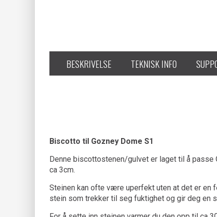
BESKRIVELSE
TEKNISK INFO
SUPP
Biscotto til Gozney Dome S1
Denne biscottostenen/gulvet er laget til å passe
ca 3cm.
Steinen kan ofte være uperfekt uten at det er en fe
stein som trekker til seg fuktighet og gir deg en 
For å sette inn steinen varmer du den opp til ca 300