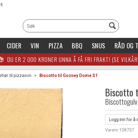
rt
CIDER
VIN
PIZZA
BBQ
SNUS
RÅD OG T
DU ER
2 000
KRONER UNNA Å FÅ FRI FRAKT! (SE VILKÅR
ehør til pizzaovn
>
Biscotto til Gozney Dome S1
Biscotto 
Biscottogulv 
Logg inn for å 
Varenr:
108737