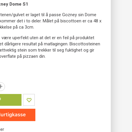
ozney Dome S1
tenen/gulvet er laget til å passe Gozney sin Dome
kommer det i to deler. Målet på biscottoen er ca 48 x
kkelse på ca 3cm.
 være uperfekt uten at det er en feil på produktet
gi et dårligere resultat på matlagingen. Biscottosteinen
ettvektig stein som trekker til seg fuktighet og gir
verflate på pizzaen din.
+
P
ger