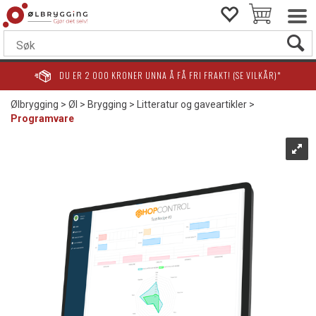
DU ER
2 000
KRONER UNNA Å FÅ FRI FRAKT! (SE VILKÅR)*
Ølbrygging
>
Øl
>
Brygging
>
Litteratur og gaveartikler
>
Programvare