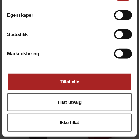
Egenskaper
Statistikk
Gavepose flaske glanset gull
Gavepose flaske glanset sort
Markedsføring
Med forsterket bunn
Med forsterket bunn
29,-
29,-
Tillat alle
tillat utvalg
Ikke tillat