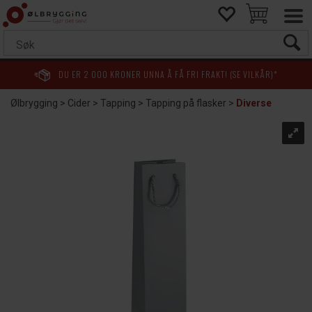
DU ER
2 000
KRONER UNNA Å FÅ FRI FRAKT! (SE VILKÅR)*
Ølbrygging
>
Cider
>
Tapping
>
Tapping på flasker
>
Diverse