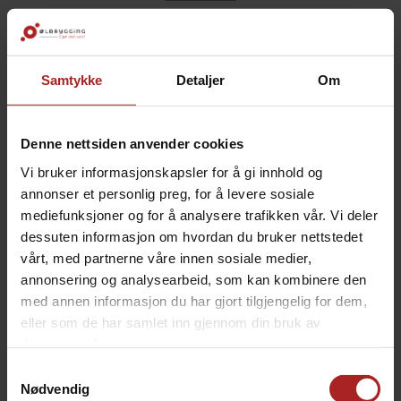
Gavepose flaske glanset grå
Fin gavepose til flaske i grått. Posen kommer med
flettede snorhåndtak i matchende farger. Den er
Samtykke
Detaljer
Om
forsterket i bunn og kantene øverst.
Denne nettsiden anvender cookies
Vi bruker informasjonskapsler for å gi innhold og
TEKNISK INFO
annonser et personlig preg, for å levere sosiale
mediefunksjoner og for å analysere trafikken vår. Vi deler
dessuten informasjon om hvordan du bruker nettstedet
Bruksområde
Cider
vårt, med partnerne våre innen sosiale medier,
Vin
annonsering og analysearbeid, som kan kombinere den
med annen informasjon du har gjort tilgjengelig for dem,
ALTERNATIVER
eller som de har samlet inn gjennom din bruk av
tjenestene deres.
Samtykkevalg
Nødvendig