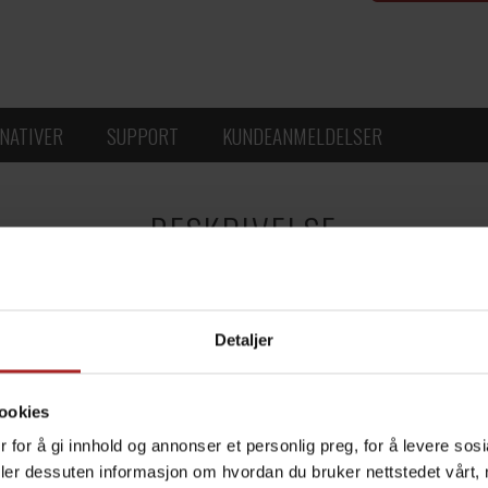
NATIVER
SUPPORT
KUNDEANMELDELSER
BESKRIVELSE
angene som kobles til denne.
Detaljer
.
ookies
er
 for å gi innhold og annonser et personlig preg, for å levere sos
deler dessuten informasjon om hvordan du bruker nettstedet vårt,