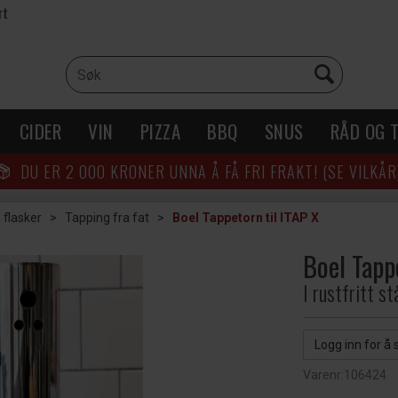
rt
CIDER
VIN
PIZZA
BBQ
SNUS
RÅD OG T
DU ER
2 000
KRONER UNNA Å FÅ FRI FRAKT! (SE VILKÅR
 flasker
>
Tapping fra fat
>
Boel Tappetorn til ITAP X
Boel Tapp
I rustfritt stå
Logg inn for å 
Varenr:
106424