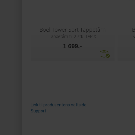
Boel Tower Sort Tappetårn
B
Tappetårn til 2 stk ITAP X
S
1 699,-
Link til produsentens nettside
Support