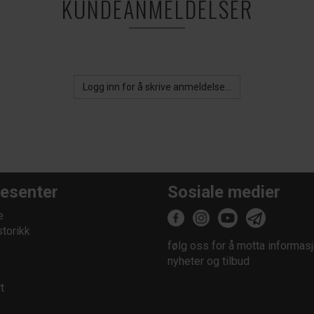
KUNDEANMELDELSER
Logg inn for å skrive anmeldelse...
esenter
Sosiale medier
e
storikk
følg oss for å motta informasj
nyheter og tilbud
t