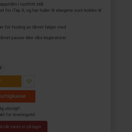
ppetårn i rustfritt stål.
t for iTap X, og har huller til slangene som kobles til
r for festing av tårnet følger med.
årnet passer ikke våre kegeratorer
+
P
dig utsolgt!
kt for leveringstid.
 når varen er på lager