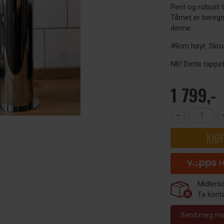
Pent og robust ta
Tårnet er beregne
denne.
49cm høyt. Skrue
NB! Dette tappet
1 799,-
-
KJØ
Midlerti
Ta konta
Send meg mail