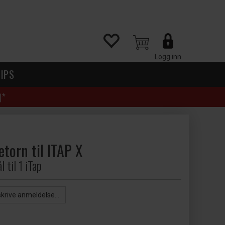
Logg inn
IPS
)*
etorn til ITAP X
l til 1 iTap
skrive anmeldelse...