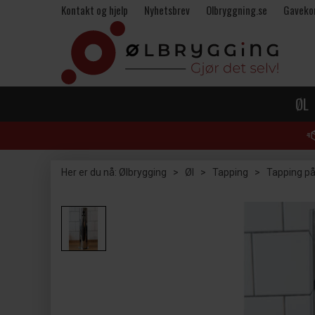
Kontakt og hjelp
Nyhetsbrev
Olbryggning.se
Gaveko
ØL
Her er du nå:
Ølbrygging
>
Øl
>
Tapping
>
Tapping på