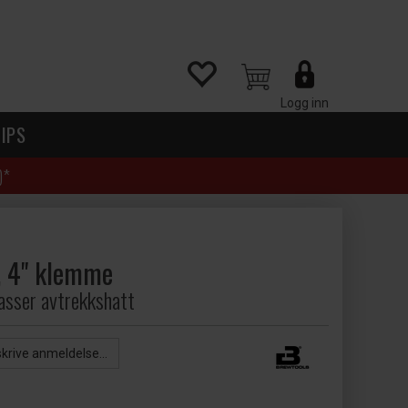
Logg inn
IPS
)*
, 4" klemme
asser avtrekkshatt
skrive anmeldelse...