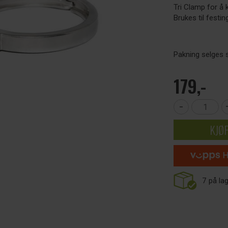
Tri Clamp for å 
Brukes til festin
Pakning selges 
179,-
-
KJØ
7
på la