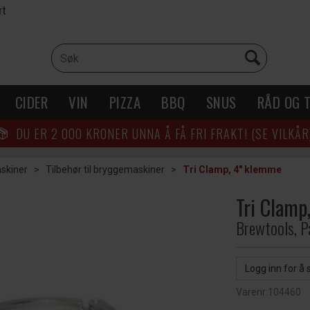
rt
CIDER
VIN
PIZZA
BBQ
SNUS
RÅD OG T
DU ER
2 000
KRONER UNNA Å FÅ FRI FRAKT! (SE VILKÅR
skiner
>
Tilbehør til bryggemaskiner
>
Tri Clamp, 4" klemme
Tri Clamp
Brewtools, P
Logg inn for å 
Varenr:
104460