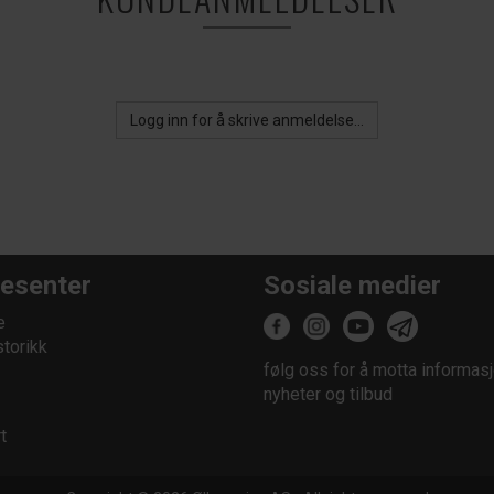
Logg inn for å skrive anmeldelse...
esenter
Sosiale medier
e
storikk
følg oss for å motta informasj
nyheter og tilbud
t