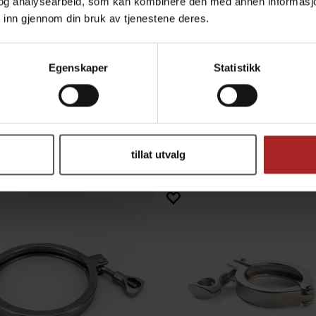
og analysearbeid, som kan kombinere den med annen informasjon d
C Pakning, 4", 2-pack
 inn gjennom din bruk av tjenestene deres.
Brewtools
69,-
Egenskaper
Statistikk
ALTERNATIVER
tillat utvalg