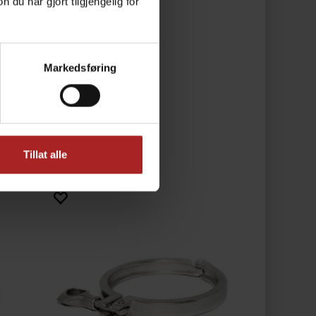
u har gjort tilgjengelig for
Markedsføring
Tillat alle