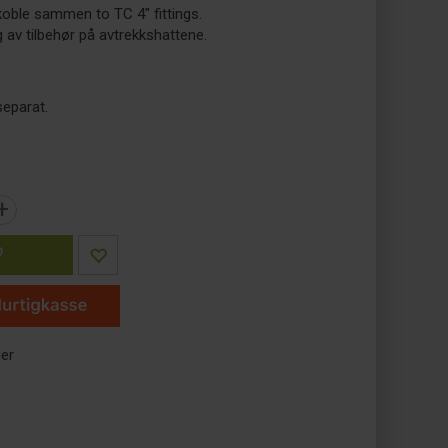
koble sammen to TC 4" fittings.
g av tilbehør på avtrekkshattene.
separat.
+
P
ger