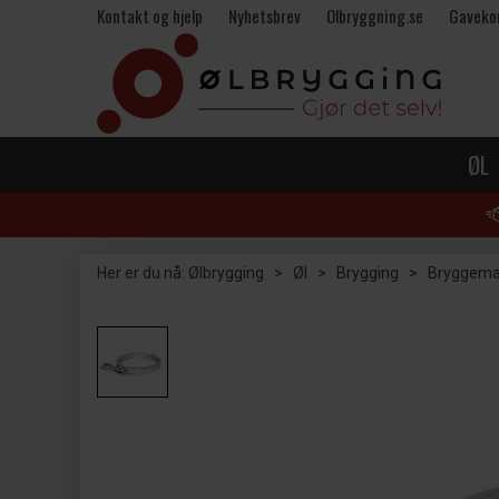
Kontakt og hjelp
Nyhetsbrev
Olbryggning.se
Gaveko
ØL
Her er du nå:
Ølbrygging
>
Øl
>
Brygging
>
Bryggema