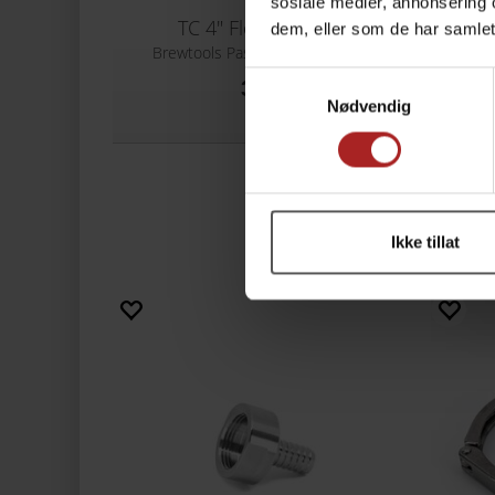
sosiale medier, annonsering 
TC 4" Flens, 100mm
T
dem, eller som de har samlet
Brewtools Passer til avtrekkshatt
Samtykkevalg
349,-
Nødvendig
Ikke tillat