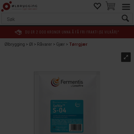
DU ER
2 000
KRONER UNNA Å FÅ FRI FRAKT! (SE VILKÅR)*
Ølbrygging
>
Øl
>
Råvarer
>
Gjær
>
Tørrgjær