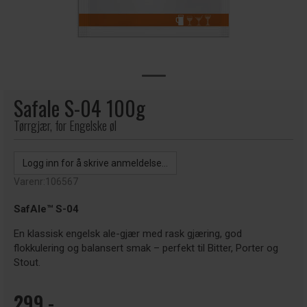
Safale S-04 100g
Tørrgjær, for Engelske øl
Logg inn for å skrive anmeldelse...
Varenr:
106567
SafAle™ S-04
En klassisk engelsk ale-gjær med rask gjæring, god
flokkulering og balansert smak – perfekt til Bitter, Porter og
Stout.
299,-