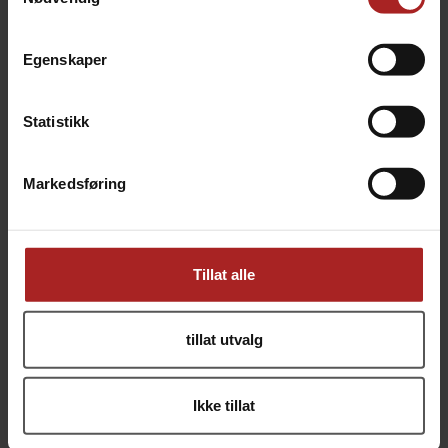
Les mer om gjæren her
Egenskaper
TEKNISK INFO
Statistikk
Bruksområde
Øl
Markedsføring
Gjærtype
Ale / overgjæret
ALTERNATIVER
Tillat alle
tillat utvalg
Ikke tillat