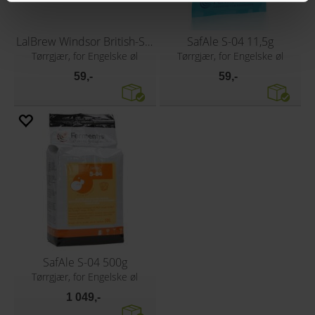
LalBrew Windsor British-Style Ale 11g
SafAle S-04 11,5g
Tørrgjær, for Engelske øl
Tørrgjær, for Engelske øl
59,-
59,-
SafAle S-04 500g
Tørrgjær, for Engelske øl
1 049,-