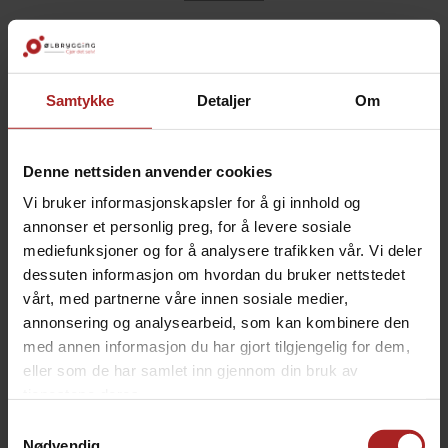
SafAle™ S-04 Tørrgjær
SafAle™ S-04 er en engelsk ale-gjærstamme kjent for
rask gjæring og god flokkulering. Den gir en balansert
Samtykke
Detaljer
Om
smaksprofil med lette fruktige toner, og passer godt til
klassiske engelske ølstiler som Bitter, Porter og Stout,
men også til mange andre overgjærede øl.
Denne nettsiden anvender cookies
Gjæren sedimenterer raskt og danner et kompakt
Vi bruker informasjonskapsler for å gi innhold og
bunnfall, noe som gjør den populær blant bryggere som
annonser et personlig preg, for å levere sosiale
ønsker et klart og velbalansert øl på kort tid.
mediefunksjoner og for å analysere trafikken vår. Vi deler
Egenskaper:
dessuten informasjon om hvordan du bruker nettstedet
vårt, med partnerne våre innen sosiale medier,
Gjærtype: Engelsk ale-gjær (Saccharomyces
annonsering og analysearbeid, som kan kombinere den
cerevisiae)
med annen informasjon du har gjort tilgjengelig for dem,
Alkoholtoleranse: opp til ca. 9–11 % ABV
eller som de har samlet inn gjennom din bruk av
Temperatur: 12–25 °C (optimalt 15–20 °C)
tjenestene deres.
Dosering: 1 pakke (11,5 g) er nok til ca. 20 liter
Samtykkevalg
Nødvendig
vørter (50–80 g pr. hl)