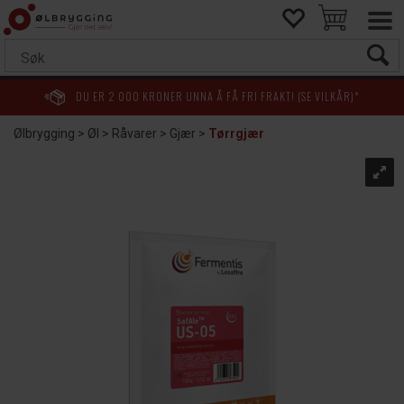
DU ER
2 000
KRONER UNNA Å FÅ FRI FRAKT! (SE VILKÅR)*
Ølbrygging
>
Øl
>
Råvarer
>
Gjær
>
Tørrgjær