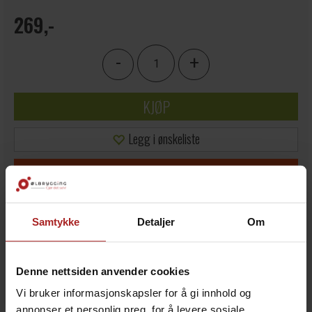
269,-
-
+
KJØP
Legg i ønskeliste
20+
på lager
Samtykke
Detaljer
Om
Denne nettsiden anvender cookies
Vi bruker informasjonskapsler for å gi innhold og
annonser et personlig preg, for å levere sosiale