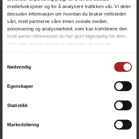
BESKRIVELSE
mediefunksjoner og for å analysere trafikken vår. Vi deler
dessuten informasjon om hvordan du bruker nettstedet
En allsidig gjær som gir ren og nøytral smak, ideell for
vårt, med partnerne våre innen sosiale medier,
amerikanske ales
annonsering og analysearbeid, som kan kombinere den
med annen informasjon du har gjort tilgjengelig for dem,
US-05 lager øl med en ren og crisp profil, som lar
eller som de har samlet inn gjennom din bruk av
humlesmaken skinne. Perfekt for et bredt spekter av
tjenestene deres.
amerikanske øltyper, spesielt de som krever en tydelig
humlearoma, som IPA, Pale Ale, og American Amber.
Samtykkevalg
Nødvendig
Gjæringstemperatur: 18-26°C
Utgjæring: 78-82%
Alkoholtoleranse: 9-11%
Egenskaper
Bruk: 50-80g per 100L
Les mer om gjæren her
Statistikk
TEKNISK INFO
Markedsføring