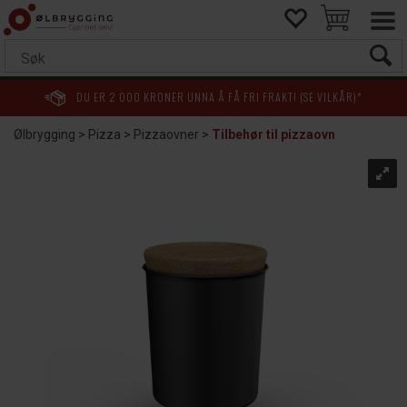
DU ER
2 000
KRONER UNNA Å FÅ FRI FRAKT! (SE VILKÅR)*
Ølbrygging
>
Pizza
>
Pizzaovner
>
Tilbehør til pizzaovn