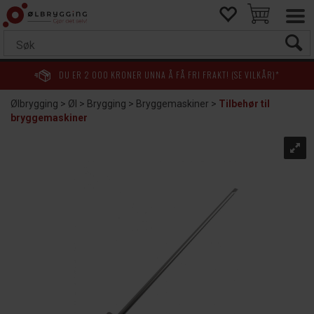
DU ER
2 000
KRONER UNNA Å FÅ FRI FRAKT! (SE VILKÅR)*
Ølbrygging
>
Øl
>
Brygging
>
Bryggemaskiner
>
Tilbehør til
bryggemaskiner