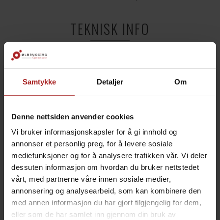
TEKNISK INFO
Bruksområde
Øl
Samtykke
Detaljer
Om
ALTERNATIVER
Denne nettsiden anvender cookies
Vi bruker informasjonskapsler for å gi innhold og
annonser et personlig preg, for å levere sosiale
mediefunksjoner og for å analysere trafikken vår. Vi deler
dessuten informasjon om hvordan du bruker nettstedet
vårt, med partnerne våre innen sosiale medier,
annonsering og analysearbeid, som kan kombinere den
med annen informasjon du har gjort tilgjengelig for dem,
Grainfather Brewing Paddle
Grainfather G30 Accessory Kit
eller som de har samlet inn gjennom din bruk av