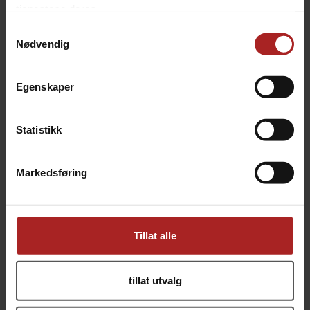
for Whirlpool and Aeration
Tilbehørspakke til G30 v2
tjenestene deres.
499,-
1 199,-
Samtykkevalg
Nødvendig
Egenskaper
Statistikk
Markedsføring
Kegland Kraftig Rørespade 76 cm
Kegland Rørespade
Heavy Duty Stainless Steel Mash Paddle
61 cm. Rustfritt stål
Tillat alle
499,-
379,-
tillat utvalg