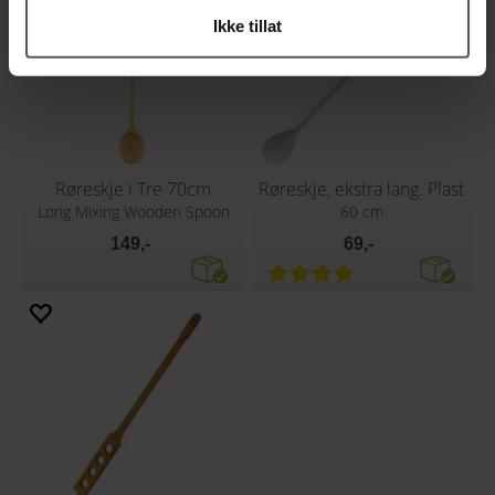
Ikke tillat
Røreskje i Tre 70cm
Røreskje, ekstra lang. Plast
Long Mixing Wooden Spoon
60 cm
149,-
69,-