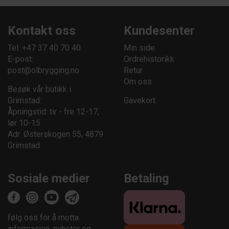
Kontakt oss
Kundesenter
Tel: +47 37 40 70 40
Min side
E-post:
Ordrehistorikk
post@olbrygging.no
Retur
Om oss
Besøk vår butikk i
Grimstad:
Gavekort
Åpningstid: tir - fre 12-17,
lør 10-15
Adr: Østerskogen 55, 4879
Grimstad
Sosiale medier
Betaling
følg oss for å motta
informasjon, nyheter og