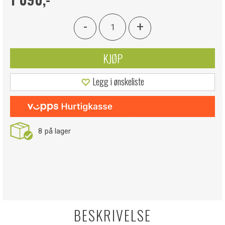
-
+
KJØP
Legg i ønskeliste
8
på lager
BESKRIVELSE