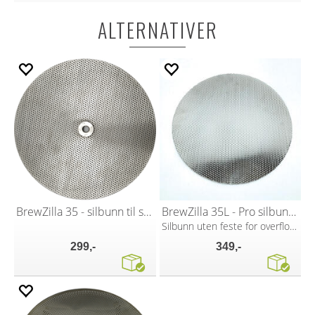
ALTERNATIVER
BrewZilla 35 - silbunn til silkar
BrewZilla 35L - Pro silbunn til silkar
Silbunn uten feste for overflow pipe
299,-
349,-