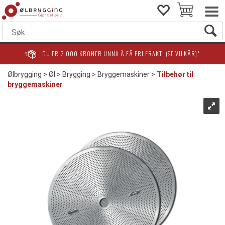
DU ER
2 000
KRONER UNNA Å FÅ FRI FRAKT! (SE VILKÅR)*
Ølbrygging
>
Øl
>
Brygging
>
Bryggemaskiner
>
Tilbehør til
bryggemaskiner