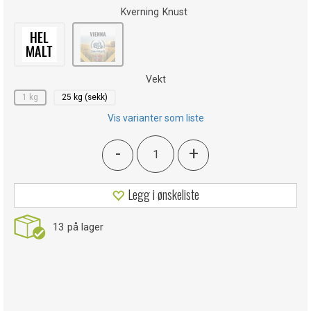
Kverning
Knust
Vekt
1 kg
25 kg (sekk)
Vis varianter som liste
-
+
Legg i ønskeliste
13
på lager