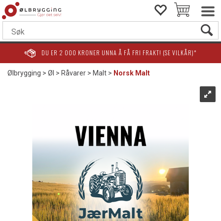
DU ER
2 000
KRONER UNNA Å FÅ FRI FRAKT! (SE VILKÅR)*
Ølbrygging
>
Øl
>
Råvarer
>
Malt
>
Norsk Malt