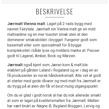
BESKRIVELSE
Jærmalt Vienna malt
. Laget på 2-rads bygg med
navnet Fairytale. Jærmalt sin Vienna malt gir en mild
maltsødme og en mer toastet smak uten at den
dominerer smaksbildet i brygget. Fungerer godt som
basemalt eller som spesialmalt for å bygge
kompleksitet i både lyse og middels mørke øl. Passer
godt til Lagerøl, Amber, Bock og Märzen.
Jærmalt
også kjent som Jæren korn & malt ble
etablert på gården Laland i Rogaland og er i dag en av
få produsenter av norsk håndverksmalt. Alle vet at godt
øl starter med gode råvarer og med malt fra Jærmalt er
du trygg på at ølen din får et best mulig utgangspunkt.
Om du er glad i godt norsk øl har du nok allerede smakt
øl som er laget på kvalitetsmalten fra Jærmalt. Malten
har vært brukt av Nøgne Ø, Bygland Bryggeri, Lervig og