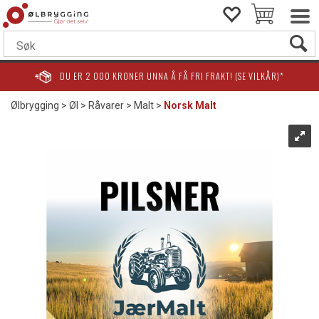
DU ER
2 000
KRONER UNNA Å FÅ FRI FRAKT! (SE VILKÅR)*
Ølbrygging
>
Øl
>
Råvarer
>
Malt
>
Norsk Malt