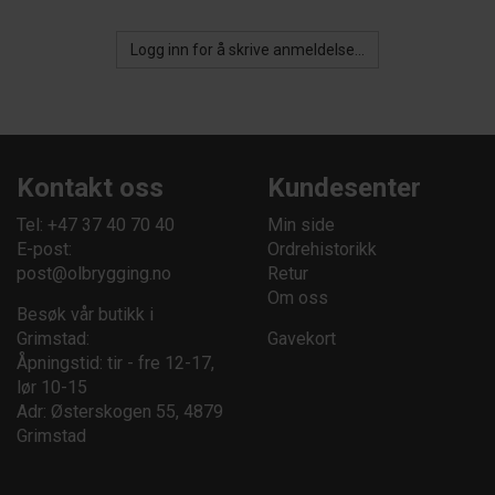
Logg inn for å skrive anmeldelse...
Kontakt oss
Kundesenter
Tel: +47 37 40 70 40
Min side
E-post:
Ordrehistorikk
post@olbrygging.no
Retur
Om oss
Besøk vår butikk i
Grimstad:
Gavekort
Åpningstid: tir - fre 12-17,
lør 10-15
Adr: Østerskogen 55, 4879
Grimstad