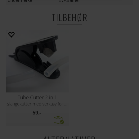
Undermerke
EVABarrier
TILBEHØR
Tube Cutter 2 in 1
slangekutter med verktøy for DuoTight
59,-