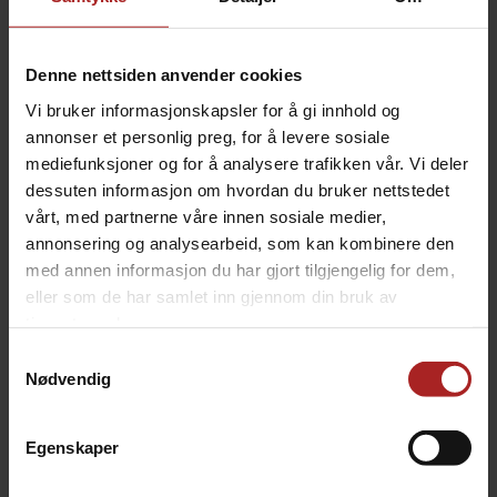
innvendige laget er av proprietære polymer og som gjør
slangen diffusjonstett, og dette forhindrer dermed CO2
i å lekke ut gjennom slangeveggen, eller å la oksygen
Denne nettsiden anvender cookies
trenge inn i ølet i slangen. Dermed unngår du at ølet
Vi bruker informasjonskapsler for å gi innhold og
som står i slangen en tid blir ødelagt. Innvendig er
annonser et personlig preg, for å levere sosiale
overflaten svært glatt, men minimal friksjon for ølet,
mediefunksjoner og for å analysere trafikken vår. Vi deler
samtidig som det gjør det vanskelig for urenheter,
bakterier, mikrober el å feste seg.
dessuten informasjon om hvordan du bruker nettstedet
vårt, med partnerne våre innen sosiale medier,
annonsering og analysearbeid, som kan kombinere den
med annen informasjon du har gjort tilgjengelig for dem,
Trykk-toleranse (med 50% sikkerhetsmargin):
ved 30C: 200psi / 1,4MPa
eller som de har samlet inn gjennom din bruk av
ved 50C: 100psi / 0,7MPa
tjenestene deres.
Samtykkevalg
Nødvendig
Omregning tommer til mm:
Sørg for å velge en rør- og slangedimensjon som
Egenskaper
passer til dine hurtigkoblinger:
3/8" er litt mindre enn 10mm