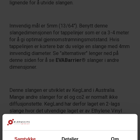
lignende for å utvide slangen.
Innvendig mål er 5mm (13/64"). Benytt denne
slangedimensjonen for tappelinjer som er ca 3-4 meter
for å gi optimal gjennomstrømningsmotstand. Hvis
tappelinjen er kortere bør du velge en slange med 4mm
innvendig diameter. Se "alternativer" lenger ned på
denne siden for å se
EVABarrier®
slanger i andre
dimensjoner.
Denne slangen er utviklet av KegLand i Australia.
Mange andre slanger for øl og co2 er normalt ikke
diffusjonstette. KegLand har derfor laget en 2-lags
slange hvor det utvendige laget er av Ethylene Vinyl
Acetate (EVA), et ekstremt fleksibelt og robust
plastmateriale som kan bøyes uten å kollapse eller
knekke. Dette materialet gjør også at slangen tetter
godt i
Duotight
og John Guest hurtigkoblinger. Det
Samtykke
Detaljer
Om