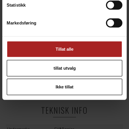
5/16" er det samme som 8mm
Statistikk
1/4" er litt mere enn 6mm
Markedsføring
Tillat alle
tillat utvalg
Ikke tillat
TEKNISK INFO