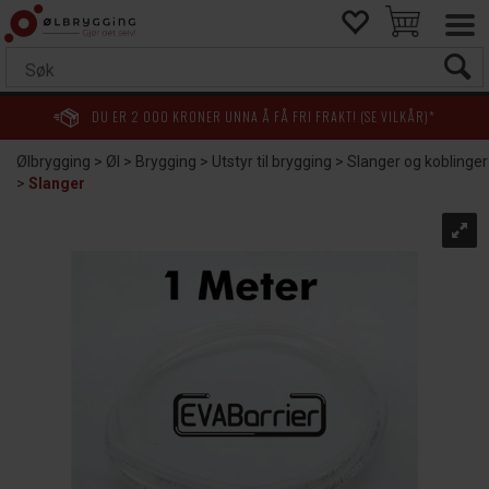
DU ER
2 000
KRONER UNNA Å FÅ FRI FRAKT! (SE VILKÅR)*
Ølbrygging
>
Øl
>
Brygging
>
Utstyr til brygging
>
Slanger og koblinger
>
Slanger