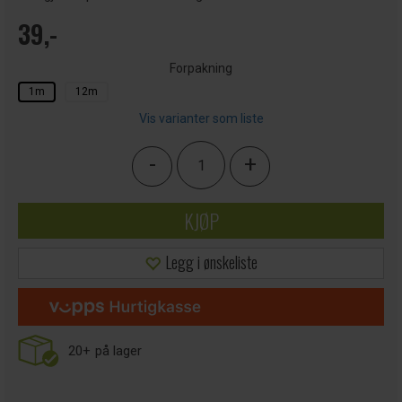
39,-
Forpakning
1m
12m
Vis varianter som liste
-
+
KJØP
Legg i ønskeliste
20+
på lager