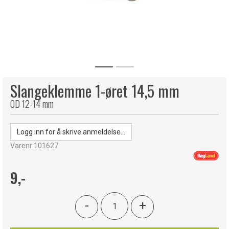
Slangeklemme 1-øret 14,5 mm
OD 12-14 mm
Logg inn for å skrive anmeldelse...
Varenr:
101627
9,-
-
+