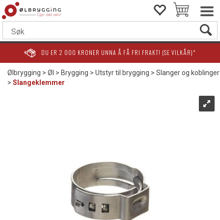
DU ER
2 000
KRONER UNNA Å FÅ FRI FRAKT! (SE VILKÅR)*
Ølbrygging
>
Øl
>
Brygging
>
Utstyr til brygging
>
Slanger og koblinger
>
Slangeklemmer