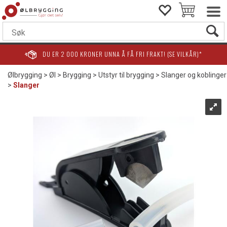
DU ER
2 000
KRONER UNNA Å FÅ FRI FRAKT! (SE VILKÅR)*
Ølbrygging
>
Øl
>
Brygging
>
Utstyr til brygging
>
Slanger og koblinger
>
Slanger