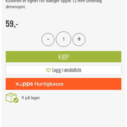
Kutteren er egnet for slanger opptil 12 mm utvendig
dimensjon.
59,-
-
+
KJØP
Legg i ønskeliste
9
på lager