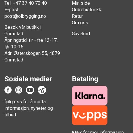
Tel: +47 37 40 70 40
Min side
E-post:
Ordrehistorikk
post@olbrygging.no
Retur
Om oss
Besøk vår butikk i
Grimstad:
Gavekort
Åpningstid: tir - fre 12-17,
lør 10-15
Adr: Østerskogen 55, 4879
Grimstad
Sosiale medier
Betaling
følg oss for å motta
informasjon, nyheter og
tilbud
Klikk for mer informasjon