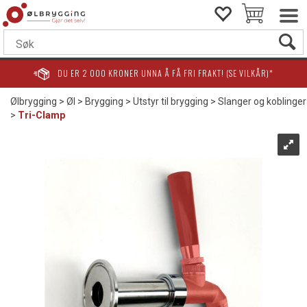
DU ER
2 000
KRONER UNNA Å FÅ FRI FRAKT! (SE VILKÅR)*
Ølbrygging
>
Øl
>
Brygging
>
Utstyr til brygging
>
Slanger og koblinger
>
Tri-Clamp