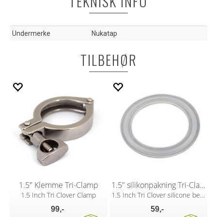
TEKNISK INFO
Undermerke
Nukatap
TILBEHØR
1.5" Klemme Tri-Clamp
1.5" silikonpakning Tri-Clamp
1.5 Inch Tri Clover Clamp
1.5 Inch Tri Clover silicone beaded seal
99,-
59,-