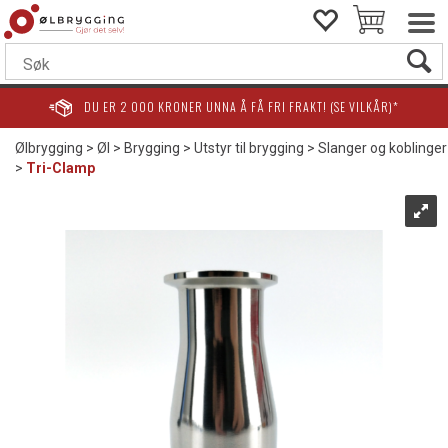
DU ER
2 000
KRONER UNNA Å FÅ FRI FRAKT! (SE VILKÅR)*
Ølbrygging
>
Øl
>
Brygging
>
Utstyr til brygging
>
Slanger og koblinger
>
Tri-Clamp