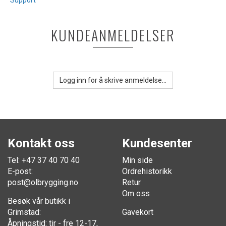
Support
KUNDEANMELDELSER
Logg inn for å skrive anmeldelse...
Kontakt oss
Kundesenter
Tel: +47 37 40 70 40
Min side
E-post:
Ordrehistorikk
post@olbrygging.no
Retur
Om oss
Besøk vår butikk i
Grimstad:
Gavekort
Åpningstid: tir - fre 12-17,