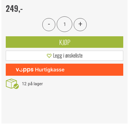
249,-
-
+
KJØP
Legg i ønskeliste
12
på lager