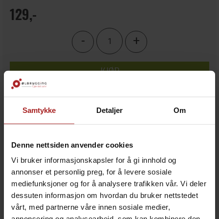
129,-
-
+
KJØP
Legg i ønskeliste
Samtykke
Detaljer
Om
20+
på lager
Denne nettsiden anvender cookies
Vi bruker informasjonskapsler for å gi innhold og
annonser et personlig preg, for å levere sosiale
mediefunksjoner og for å analysere trafikken vår. Vi deler
dessuten informasjon om hvordan du bruker nettstedet
vårt, med partnerne våre innen sosiale medier,
annonsering og analysearbeid, som kan kombinere den