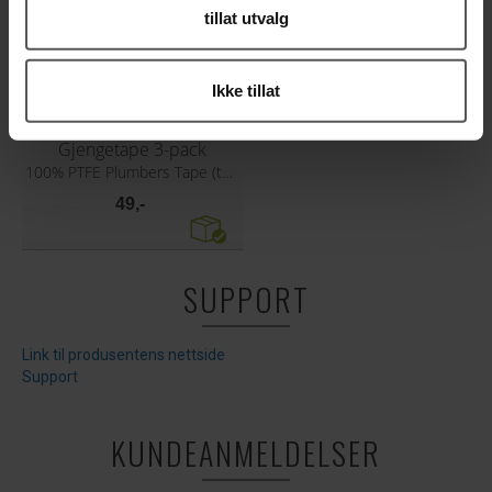
tillat utvalg
Ikke tillat
Gjengetape 3-pack
100% PTFE Plumbers Tape (teflon)
49,-
SUPPORT
Link til produsentens nettside
Support
KUNDEANMELDELSER