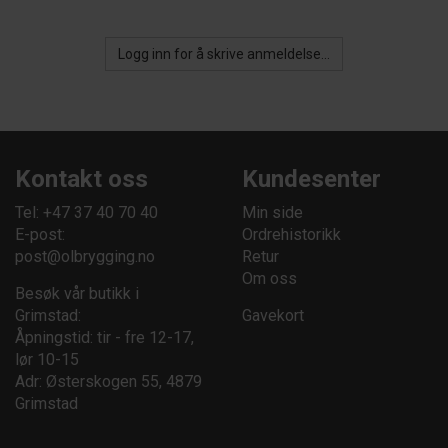
Logg inn for å skrive anmeldelse...
Kontakt oss
Kundesenter
Tel: +47 37 40 70 40
Min side
E-post:
Ordrehistorikk
post@olbrygging.no
Retur
Om oss
Besøk vår butikk i
Grimstad:
Gavekort
Åpningstid: tir - fre 12-17,
lør 10-15
Adr: Østerskogen 55, 4879
Grimstad