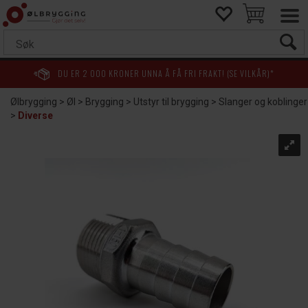
DU ER
2 000
KRONER UNNA Å FÅ FRI FRAKT! (SE VILKÅR)*
Ølbrygging
>
Øl
>
Brygging
>
Utstyr til brygging
>
Slanger og koblinger
>
Diverse