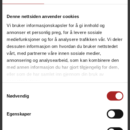
KJØP
Denne nettsiden anvender cookies
Vi bruker informasjonskapsler for å gi innhold og
Legg i ønskeliste
annonser et personlig preg, for å levere sosiale
mediefunksjoner og for å analysere trafikken vår. Vi deler
dessuten informasjon om hvordan du bruker nettstedet
vårt, med partnerne våre innen sosiale medier,
20+
på lager
annonsering og analysearbeid, som kan kombinere den
med annen informasjon du har gjort tilgjengelig for dem,
eller som de har samlet inn gjennom din bruk av
tjenestene deres.
Samtykkevalg
Nødvendig
BESKRIVELSE
Egenskaper
Rustfri skive i 1" BSP