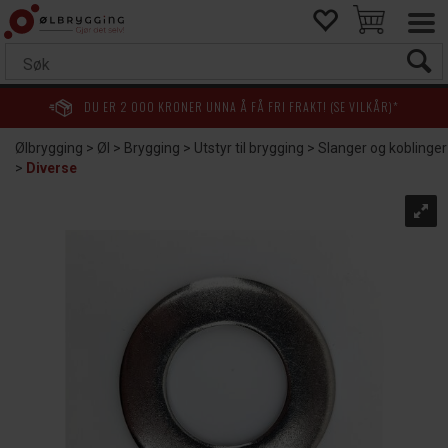
DU ER
2 000
KRONER UNNA Å FÅ FRI FRAKT! (SE VILKÅR)*
Ølbrygging
>
Øl
>
Brygging
>
Utstyr til brygging
>
Slanger og koblinger
>
Diverse