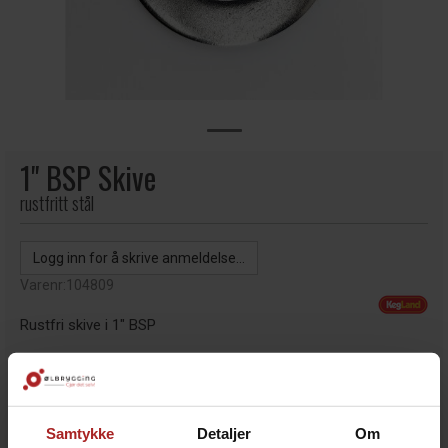
1" BSP Skive
rustfritt stål
Logg inn for å skrive anmeldelse...
Varenr:
104809
Rustfri skive i 1" BSP
39,-
-
+
Samtykke
Detaljer
Om