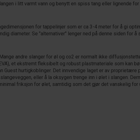
ngen i litt varmt vann og benytt en spiss tang eller lignende for
gedimensjonen for tappelinjer som er ca 3-4 meter for å gi opt
dig diameter. Se "alternativer" lenger ned på denne siden for å
 Mange andre slanger for øl og co2 er normalt ikke diffusjonstett
(EVA), et ekstremt fleksibelt og robust plastmateriale som kan bø
 Guest hurtigkoblinger. Det innvendige laget er av proprietære 
langeveggen, eller å la oksygen trenge inn i ølet i slangen. Derm
inimal friksjon for ølet, samtidig som det gjør det vanskelig for 