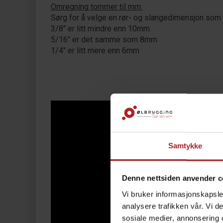
Omregning tommer til mm:
Sørg for å velge en rør- og slangedimensjon som p
3/8" er litt mindre enn 10mm
5/16" er det samme som 8mm
1/4" er litt mere enn 6mm
Samtykke
Denne nettsiden anvender c
Vi bruker informasjonskapsler
analysere trafikken vår. Vi 
sosiale medier, annonsering 