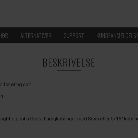
EHØR
ALTERNATIVER
SUPPORT
KUNDEANMELDELS
BESKRIVELSE
e for øl og co2.
0m.
hight
og John Guest hurtigkoblinger med 8mm eller 5/16" koblin