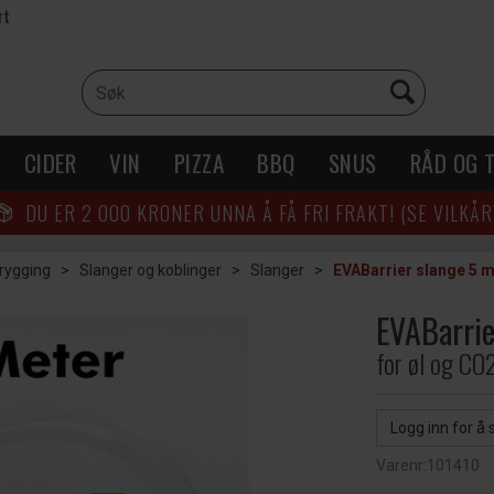
rt
CIDER
VIN
PIZZA
BBQ
SNUS
RÅD OG T
DU ER
2 000
KRONER UNNA Å FÅ FRI FRAKT! (SE VILKÅR
brygging
>
Slanger og koblinger
>
Slanger
>
EVABarrier slange 5 
EVABarri
for øl og CO
Logg inn for å 
Varenr:
101410