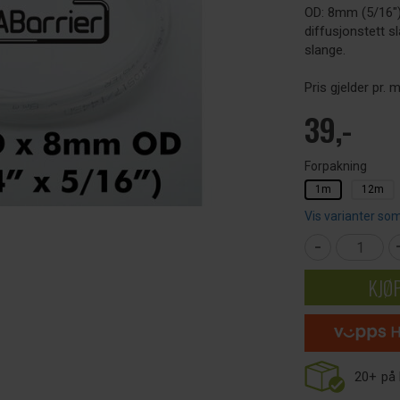
OD: 8mm (5/16")
diffusjonstett 
slange.
Pris gjelder pr.
39,-
Forpakning
1m
12m
Vis varianter som
-
KJØ
20+
på 