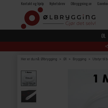
Kontakt og hjelp
Nyhetsbrev
Olbryggning.se
Gaveko
ØL
Her er du nå:
Ølbrygging
>
Øl
>
Brygging
>
Utstyr til 