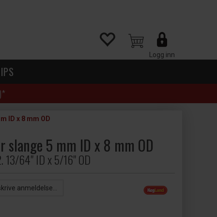
Logg inn
IPS
)*
mm ID x 8 mm OD
er slange 5 mm ID x 8 mm OD
2. 13/64" ID x 5/16" OD
skrive anmeldelse...