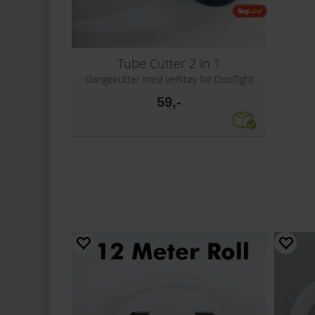
Tube Cutter 2 in 1
slangekutter med verktøy for DuoTight
59,-