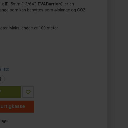
 x ID: 5mm (13/64")
EVABarrier®
er en
slange som kan benyttes som ølslange og CO2
 meter. Maks lengde er 100 meter.
 liste
+
P
lager