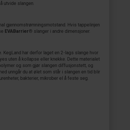
 å utvide slangen.
imal gjennomstrømningsmotstand. Hvis tappelinjen
 se
EVABarrier®
slanger i andre dimensjoner.
e. KegLand har derfor laget en 2-lags slange hvor
yes uten å kollapse eller knekke. Dette materialet
polymer og som gjør slangen diffusjonstett, og
ed unngår du at ølet som står i slangen en tid blir
urenheter, bakterier, mikrober el å feste seg.