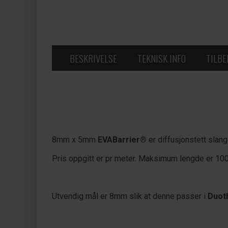
BESKRIVELSE
TEKNISK INFO
TILB
8mm x 5mm
EVABarrier®
er diffusjonstett slang
Pris oppgitt er pr meter. Maksimum lengde er 10
Utvendig mål er 8mm slik at denne passer i
Duot