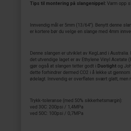
Tips til montering på slangenippel:
Varm opp sla
Innvendig mål er 5mm (13/64"). Benytt denne slan
er kortere bør du velge en slange med 4mm innven
Denne slangen er utviklet av KegLand i Australia.
det utvendige laget er av Ethylene Vinyl Acetate 
gjør også at slangen tetter godt i
Duotight
og John
dette forhindrer dermed CO2 i å lekke ut gjennom s
ødelagt. Innvendig er overflaten svært glatt, men m
Trykk-toleranse (med 50% sikkerhetsmargin):
ved 30C: 200psi / 1,4MPa
ved 50C: 100psi / 0,7MPa