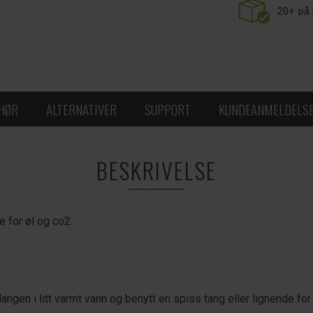
20+
på 
EHØR
ALTERNATIVER
SUPPORT
KUNDEANMELDELS
BESKRIVELSE
e for øl og co2.
ngen i litt varmt vann og benytt en spiss tang eller lignende for