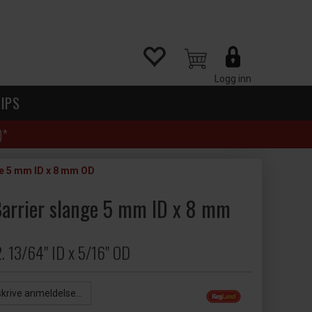
Logg inn
IPS
)*
e 5 mm ID x 8 mm OD
arrier slange 5 mm ID x 8 mm
2. 13/64" ID x 5/16" OD
skrive anmeldelse...