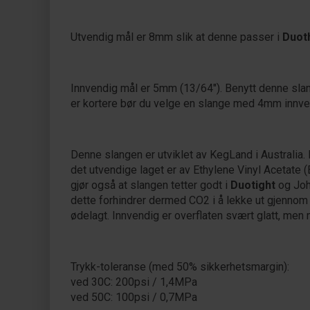
Utvendig mål er 8mm slik at denne passer i
Duot
Innvendig mål er 5mm (13/64"). Benytt denne slan
er kortere bør du velge en slange med 4mm innven
Denne slangen er utviklet av KegLand i Australia.
det utvendige laget er av Ethylene Vinyl Acetate 
gjør også at slangen tetter godt i
Duotight
og John
dette forhindrer dermed CO2 i å lekke ut gjennom s
ødelagt. Innvendig er overflaten svært glatt, men m
Trykk-toleranse (med 50% sikkerhetsmargin):
ved 30C: 200psi / 1,4MPa
ved 50C: 100psi / 0,7MPa