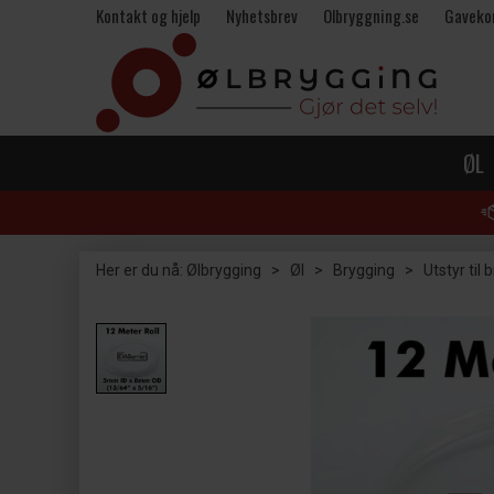
Kontakt og hjelp
Nyhetsbrev
Olbryggning.se
Gaveko
ØL
Her er du nå:
Ølbrygging
>
Øl
>
Brygging
>
Utstyr til 