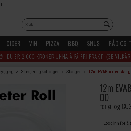
rt
CIDER
VIN
PIZZA
BBQ
SNUS
RÅD OG T
DU ER
2 000
KRONER UNNA Å FÅ FRI FRAKT! (SE VILKÅR
brygging
>
Slanger og koblinger
>
Slanger
>
12m EVABarrier slang
12m EVAB
OD
for øl og CO
Logg inn for å 