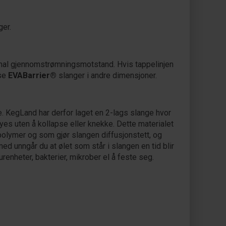
ger.
imal gjennomstrømningsmotstand. Hvis tappelinjen
 se
EVABarrier®
slanger i andre dimensjoner.
e. KegLand har derfor laget en 2-lags slange hvor
yes uten å kollapse eller knekke. Dette materialet
polymer og som gjør slangen diffusjonstett, og
ed unngår du at ølet som står i slangen en tid blir
urenheter, bakterier, mikrober el å feste seg.