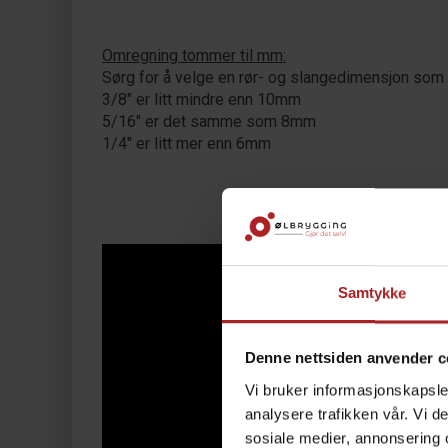
Omregning tommer til mm:
Sørg for å velge en rør- og slangedimensjon som p
3/8" er litt mindre enn 10mm
5/16" er det samme som 8mm
1/4" er litt mer enn 6mm
Samtykke
Denne nettsiden anvender c
Vi bruker informasjonskapsler
analysere trafikken vår. Vi 
sosiale medier, annonsering 