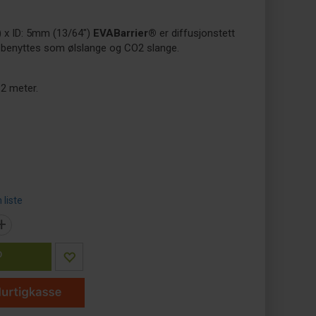
 x ID: 5mm (13/64")
EVABarrier®
er diffusjonstett
benyttes som ølslange og CO2 slange.
12 meter.
 liste
+
P