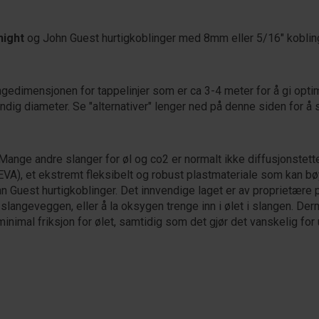
hight
og John Guest hurtigkoblinger med 8mm eller 5/16" koblin
gedimensjonen for tappelinjer som er ca 3-4 meter for å gi opt
dig diameter. Se "alternativer" lenger ned på denne siden for å
 Mange andre slanger for øl og co2 er normalt ikke diffusjonstett
(EVA), et ekstremt fleksibelt og robust plastmateriale som kan bø
 Guest hurtigkoblinger. Det innvendige laget er av proprietære 
langeveggen, eller å la oksygen trenge inn i ølet i slangen. Derm
inimal friksjon for ølet, samtidig som det gjør det vanskelig for 