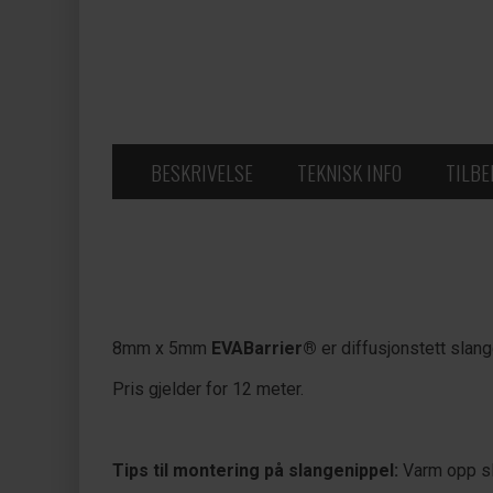
BESKRIVELSE
TEKNISK INFO
TILB
8mm x 5mm
EVABarrier®
er diffusjonstett slang
Pris gjelder for 12 meter.
Tips til montering på slangenippel:
Varm opp sla