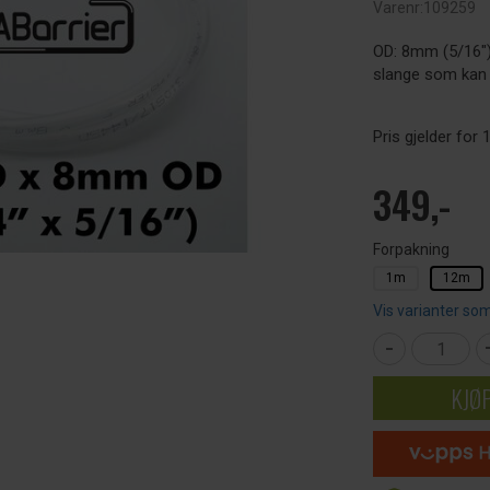
Varenr:
109259
OD: 8mm (5/16")
slange som kan 
Pris gjelder for 
349,-
Forpakning
1m
12m
Vis varianter som
-
KJØ