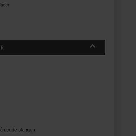
lager
ER
 å utvide slangen.