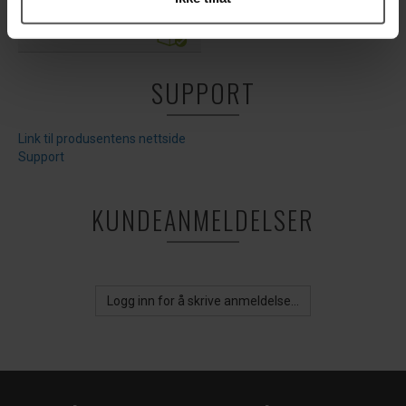
59,-
SUPPORT
Link til produsentens nettside
Support
KUNDEANMELDELSER
Logg inn for å skrive anmeldelse...