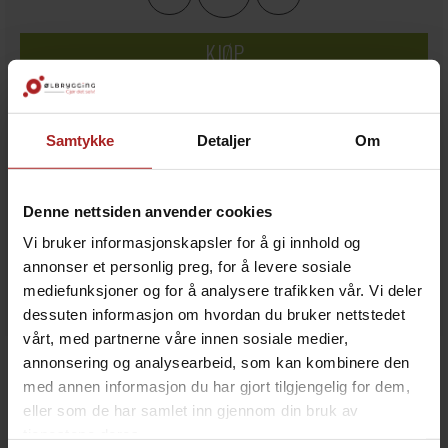
KJØP
Legg i ønskeliste
Samtykke
Detaljer
Om
20+
på lager
Denne nettsiden anvender cookies
Vi bruker informasjonskapsler for å gi innhold og
annonser et personlig preg, for å levere sosiale
mediefunksjoner og for å analysere trafikken vår. Vi deler
dessuten informasjon om hvordan du bruker nettstedet
vårt, med partnerne våre innen sosiale medier,
BESKRIVELSE
annonsering og analysearbeid, som kan kombinere den
med annen informasjon du har gjort tilgjengelig for dem,
eller som de har samlet inn gjennom din bruk av
Støvdeksel for 1,5" Tri-Clamp tilkoblinger.
tjenestene deres.