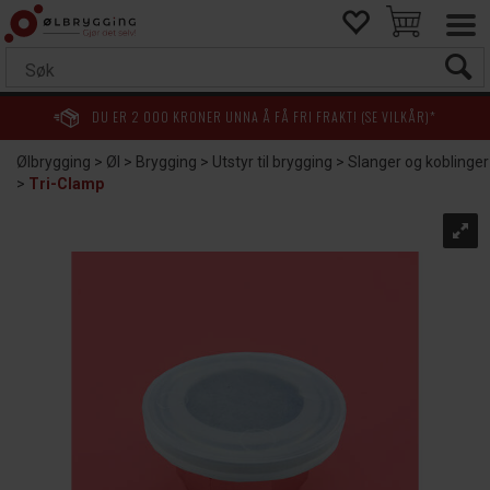
DU ER
2 000
KRONER UNNA Å FÅ FRI FRAKT! (SE VILKÅR)*
Ølbrygging
>
Øl
>
Brygging
>
Utstyr til brygging
>
Slanger og koblinger
>
Tri-Clamp